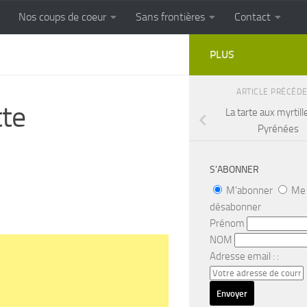
Nos coups de coeur
Sans frontières
Contact
FRONTIERES
Cuisine populaire des terroirs
PLUS
ARTICLE PRÉCÉD
tte
La tarte aux myrtill
Pyrénées
S’ABONNER
M'abonner
Me
désabonner
Prénom
NOM
Adresse email : :