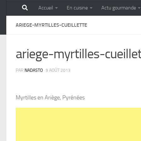
Accueil
En cuisine
Actu gourmande
Skip to content
GOURMANDISE SANS 
ARIEGE-MYRTILLES-CUEILLETTE
ariege-myrtilles-cueille
PAR
NADASTO
·
9 AOÛT 2013
Myrtilles en Ariège, Pyrénées