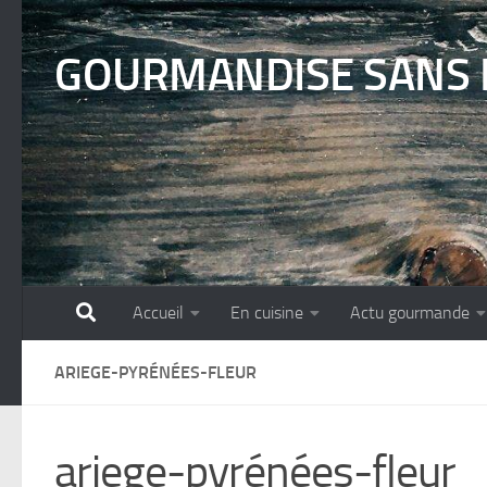
Skip to content
GOURMANDISE SANS 
Accueil
En cuisine
Actu gourmande
ARIEGE-PYRÉNÉES-FLEUR
ariege-pyrénées-fleur