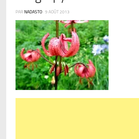
PAR
NADASTO
·
9 AOÛT 2013