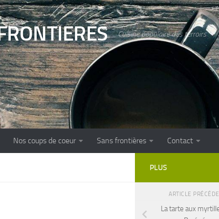
FRONTIERES
Cuisine populaire des terroirs
Nos coups de coeur
Sans frontières
Contact
PLUS
ARTICLE PRÉCÉD
La tarte aux myrtill