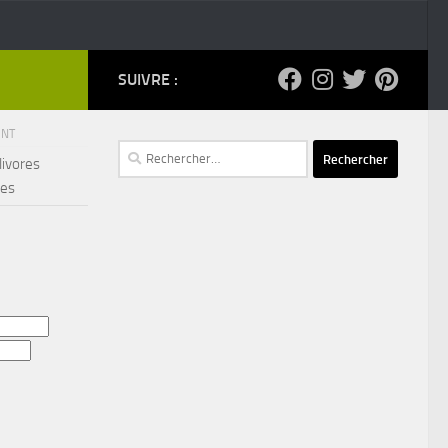
SUIVRE :
ENT
Rechercher :
livores
ées