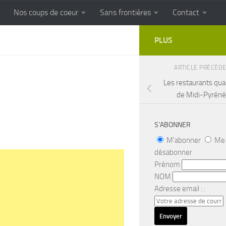
Nos coups de coeur
Sans frontières
Contact
FRONTIERES
Cuisine populaire des terroirs
PLUS
ARTICLE PRÉCÉD
Les restaurants qua
de Midi-Pyrén
S’ABONNER
M'abonner
Me
désabonner
Prénom
NOM
Adresse email : :