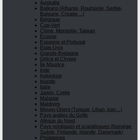
Australie
Balkans (Albanie, Roumanie, Serbie,
Bulgarie, Croatie…)
Belgique
Cap-Vert
Chine, Mongolie, Taïwan
Ecosse
Espagne et Portugal
Etats-Unis
Grande-Bretagne
Grèce et Chypre
Île Maurice
Inde
Indonésie
Irlande
Italie
Japon, Corée
Malaisie
Maldives
Moyen-Orient (Turquie, Liban, Iran…)
Pays arabes du Golfe
Afrique du Nord
Pays nordiques et scandinaves (Norvège,
Suède, Finlande, Islande, Danemark)
Philippines