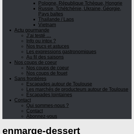
Pologne, République Tchèque, Hongrie
Russie, Tchétchénie, Ukraine, Géorgie,
Pays baltes
Thaïlande / Laos
Vietnam
Actu gourmande
J’ai testé …
Info ou intox ?
Nos trucs et astuces
Les expressions gastronomiques
Au fil des saisons
Nos coups de coeur
Nos coups de coeur
Nos coups de fouet
Sans frontières
Escapades autour de Toulouse
Les marchés de producteurs autour de Toulouse
Escapades lointaines
Contact
Qui sommes-nous ?
Contact
Abonnez-vous
enmarge-dessert