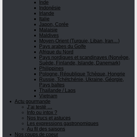
Inde
Indonésie
Irlande
Italie
Japon, Corée
Malaisie
Maldives
Moyen-Orient (Turquie, Liban, Iran…)
Pays arabes du Golfe
Afrique du Nord
Pays nordiques et scandinaves (Norvège,
Suède, Finlande, Islande, Danemark)
Philippines
Pologne, République Tchèque, Hongrie
Russie, Tchétchénie, Ukraine, Géorgie,
Pays baltes
Thaïlande / Laos
Vietnam
Actu gourmande
J’ai testé …
Info ou intox ?
Nos trucs et astuces
Les expressions gastronomiques
Au fil des saisons
Nos coups de coeur