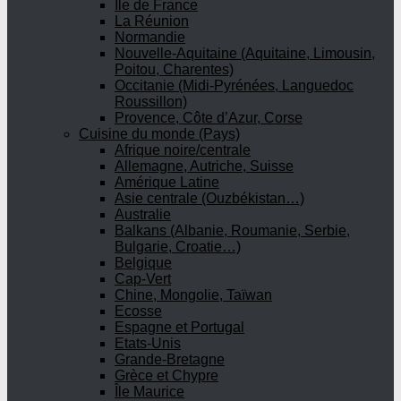
Ile de France
La Réunion
Normandie
Nouvelle-Aquitaine (Aquitaine, Limousin,
Poitou, Charentes)
Occitanie (Midi-Pyrénées, Languedoc
Roussillon)
Provence, Côte d’Azur, Corse
Cuisine du monde (Pays)
Afrique noire/centrale
Allemagne, Autriche, Suisse
Amérique Latine
Asie centrale (Ouzbékistan…)
Australie
Balkans (Albanie, Roumanie, Serbie,
Bulgarie, Croatie…)
Belgique
Cap-Vert
Chine, Mongolie, Taïwan
Ecosse
Espagne et Portugal
Etats-Unis
Grande-Bretagne
Grèce et Chypre
Île Maurice