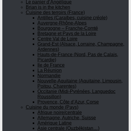
Le panier d’Angélique
Brian is in the kitchen
Cuisine des terroirs (France)
Antilles (Caraïbes, cuisine créole)
Auvergne-Rhône-Alpes
Bourgogne – Franche-Comté
Bretagne et Pays de la Loire
Centre Val de Loire
Grand-Est (Alsace, Lorraine, Champagne,
Ardennes)
Hauts-de-France (Nord, Pas de Calais,
Picardie)
Ile de France
La Réunion
Normandie
Nouvelle-Aquitaine (Aquitaine, Limousin,
Poitou, Charentes)
Occitanie (Midi-Pyrénées, Languedoc
Roussillon)
Provence, Côte d’Azur, Corse
Cuisine du monde (Pays)
Afrique noire/centrale
Allemagne, Autriche, Suisse
Amérique Latine
Asie centrale (Ouzbékistan…)