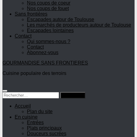
Nos coups de coeur
Nos coups de fouet
Sans frontières
Escapades autour de Toulouse
Les marchés de producteurs autour de Toulouse
Escapades lointaines
Contact
Qui sommes-nous ?
Contact
Abonnez-vous
GOURMANDISE SANS FRONTIERES
Cuisine populaire des terroirs
Rechercher :
Accueil
Plan du site
En cuisine
Entrées
Plats principaux
Douceurs sucrées