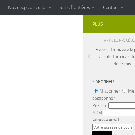
Nos coups de coeur
Sans frontières
Contact
FRONTIERES
Cuisine populaire des terroirs
PLUS
ARTICLE PRÉCÉD
Pizzalenta, pizza à la
haricots Tarbais et 
de brebis
S’ABONNER
M'abonner
Me
désabonner
Prénom
NOM
Adresse email : :