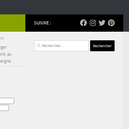
SUIVRE :
ENT
Rechercher :
rger
nti, au
vergne