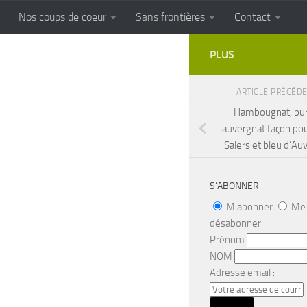
Nos coups de coeur
Sans frontières
Contact
FRONTIERES
Cuisine populaire des terroirs
PLUS
ARTICLE PRÉCÉD
Hambougnat, bu
auvergnat façon pou
Salers et bleu d’Au
S’ABONNER
M'abonner
Me
désabonner
Prénom
NOM
Adresse email : :