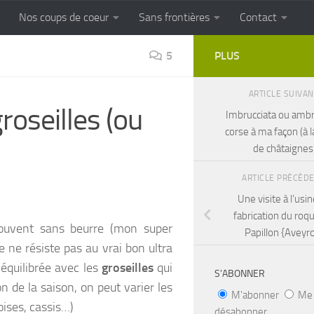
Nos coups de coeur
Sans frontières
Contact
FRONTIERES
Cuisine populaire des terroirs
5
PLUS
ARTICLE SUIVA
roseilles (ou
Imbrucciata ou ambr
corse à ma façon (à l
de châtaignes
ARTICLE PRÉCÉD
Une visite à l’usi
fabrication du roq
souvent sans beurre (mon super
Papillon {Aveyr
 ne résiste pas au vrai bon ultra
 équilibrée avec les
groseilles
qui
S’ABONNER
n de la saison, on peut varier les
M'abonner
Me
oises, cassis…)
désabonner