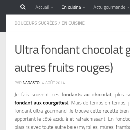
Accueil
En cuisine
Actu gourmande
Skip to content
GOURMANDISE SANS 
DOUCEURS SUCRÉES
/
EN CUISINE
Ultra fondant chocolat g
autres fruits rouges)
PAR
NADASTO
·
4 AOÛT 2014
Je fais souvent des
fondants au chocolat
, plus 
fondant aux courgettes
).
Mais de temps en temps, je
fondant ultra gourmand. Je trouve cette recette bien
apportent le côté acidulé et rafraîchissant. En fonctio
plaisirs avec toute autre baie (myrtilles, mûres, framb