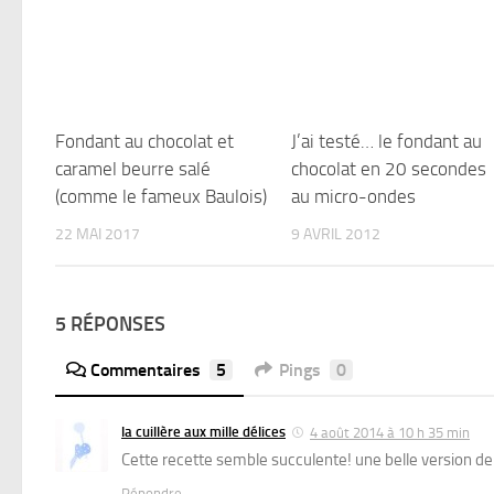
Fondant au chocolat et
J’ai testé… le fondant au
caramel beurre salé
chocolat en 20 secondes
(comme le fameux Baulois)
au micro-ondes
22 MAI 2017
9 AVRIL 2012
5 RÉPONSES
Commentaires
5
Pings
0
la cuillère aux mille délices
4 août 2014 à 10 h 35 min
Cette recette semble succulente! une belle version d
Répondre