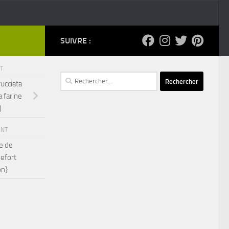
SUIVRE :
NT
Rechercher :
ucciata
a farine
)
ENT
ne de
uefort
on}