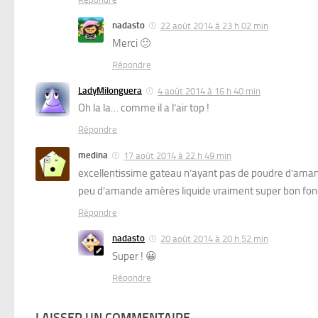
nadasto
22 août 2014 à 23 h 02 min
Merci 🙂
Répondre
LadyMilonguera
4 août 2014 à 16 h 40 min
Oh la la… comme il a l’air top !
Répondre
medina
17 août 2014 à 22 h 49 min
excellentissime gateau n’ayant pas de poudre d’amande
peu d’amande amères liquide vraiment super bon fo
Répondre
nadasto
20 août 2014 à 20 h 52 min
Super ! 😀
Répondre