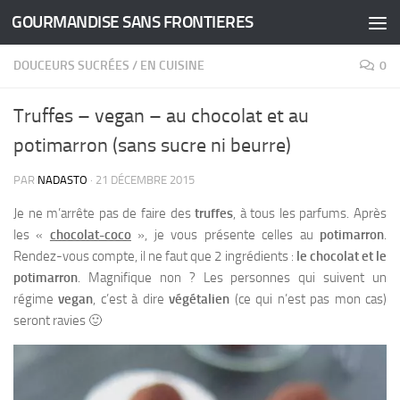
GOURMANDISE SANS FRONTIERES
Skip to content
DOUCEURS SUCRÉES
/
EN CUISINE
0
Truffes – vegan – au chocolat et au
potimarron (sans sucre ni beurre)
PAR
NADASTO
·
21 DÉCEMBRE 2015
Je ne m’arrête pas de faire des
truffes
, à tous les parfums. Après
les «
chocolat-coco
», je vous présente celles au
potimarron
.
Rendez-vous compte, il ne faut que 2 ingrédients :
le chocolat et le
potimarron
. Magnifique non ? Les personnes qui suivent un
régime
vegan
, c’est à dire
végétalien
(ce qui n’est pas mon cas)
seront ravies 🙂