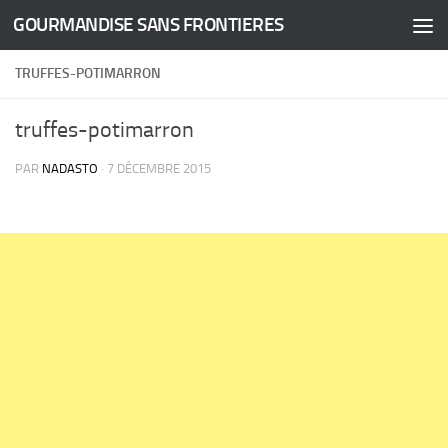
GOURMANDISE SANS FRONTIERES
Skip to content
TRUFFES-POTIMARRON
truffes-potimarron
PAR
NADASTO
·
7 DÉCEMBRE 2015