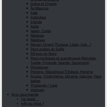
Grèce et Chypre
Île Maurice
Inde
Indonésie
Irlande
Italie
Japon, Corée
Malaisie
Maldives
Moyen-Orient (Turquie, Liban, Iran…)
Pays arabes du Golfe
Afrique du Nord
Pays nordiques et scandinaves (Norvège,
Suède, Finlande, Islande, Danemark)
Philippines
Pologne, République Tchèque, Hongrie
Russie, Tchétchénie, Ukraine, Géorgie, Pays
baltes
Thaïlande / Laos
Vietnam
Actu gourmande
J’ai testé …
Info ou intox ?