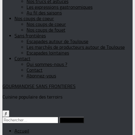
Nos trucs et astuces
Les expressions gastronomiques
Au fil des saisons
Nos coups de coeur
Nos coups de coeur
Nos coups de fouet
Sans frontières
Escapades autour de Toulouse
Les marchés de producteurs autour de Toulouse
Escapades lointaines
Contact
Qui sommes-nous ?
Contact
Abonnez-vous
GOURMANDISE SANS FRONTIERES
Cuisine populaire des terroirs
Rechercher :
Accueil