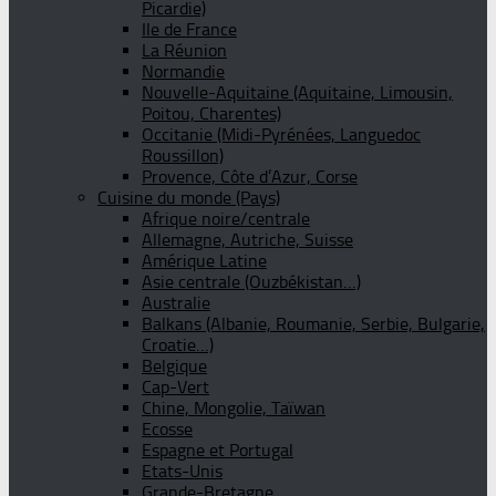
Picardie)
Ile de France
La Réunion
Normandie
Nouvelle-Aquitaine (Aquitaine, Limousin,
Poitou, Charentes)
Occitanie (Midi-Pyrénées, Languedoc
Roussillon)
Provence, Côte d’Azur, Corse
Cuisine du monde (Pays)
Afrique noire/centrale
Allemagne, Autriche, Suisse
Amérique Latine
Asie centrale (Ouzbékistan…)
Australie
Balkans (Albanie, Roumanie, Serbie, Bulgarie,
Croatie…)
Belgique
Cap-Vert
Chine, Mongolie, Taïwan
Ecosse
Espagne et Portugal
Etats-Unis
Grande-Bretagne