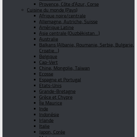
Provence, Côte d’Azur, Corse
Cuisine du monde (Pays)
Afrique noire/centrale
Allemagne, Autriche, Suisse
Amérique Latine
Asie centrale (Ouzbékistan…)
Australie
Balkans (Albanie, Roumanie, Serbie, Bulgarie,
Croatie…)
Belgique
Cap-Vert
Chine, Mongolie, Taïwan
Ecosse
Espagne et Portugal
Etats-Unis
Grande-Bretagne
Grèce et Chypre
Île Maurice
Inde
Indonésie
Irlande
Italie
Japon, Corée