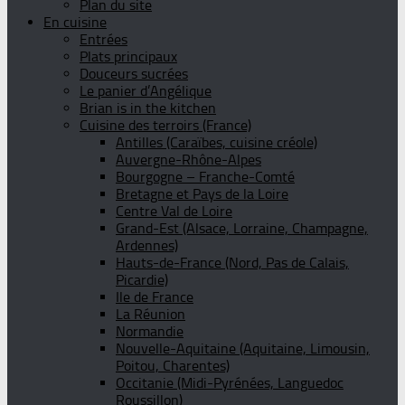
Plan du site
En cuisine
Entrées
Plats principaux
Douceurs sucrées
Le panier d’Angélique
Brian is in the kitchen
Cuisine des terroirs (France)
Antilles (Caraïbes, cuisine créole)
Auvergne-Rhône-Alpes
Bourgogne – Franche-Comté
Bretagne et Pays de la Loire
Centre Val de Loire
Grand-Est (Alsace, Lorraine, Champagne,
Ardennes)
Hauts-de-France (Nord, Pas de Calais,
Picardie)
Ile de France
La Réunion
Normandie
Nouvelle-Aquitaine (Aquitaine, Limousin,
Poitou, Charentes)
Occitanie (Midi-Pyrénées, Languedoc
Roussillon)