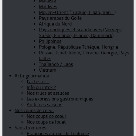
Malaisie
Maldives
Moyen-Orient (Turquie, Liban, Iran…)
Pays arabes du Golfe
Afrique du Nord
Pays nordiques et scandinaves (Norvège,
Suède, Finlande, Islande, Danemark)
Philippines
Pologne, République Tchèque, Hongrie
Russie, Tchétchénie, Ukraine, Géorgie, Pays
baltes
Thaïlande / Laos
Vietnam
Actu gourmande
J’ai testé …
Info ou intox ?
Nos trucs et astuces
Les expressions gastronomiques
Au fil des saisons
Nos coups de coeur
Nos coups de coeur
Nos coups de fouet
Sans frontières
Escapades autour de Toulouse