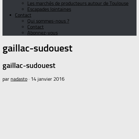
Les marchés de producteurs autour de Toulouse
Escapades lointaines
Contact
Qui sommes-nous ?
Contact
Abonnez-vous
gaillac-sudouest
gaillac-sudouest
par
nadasto
·
14 janvier 2016