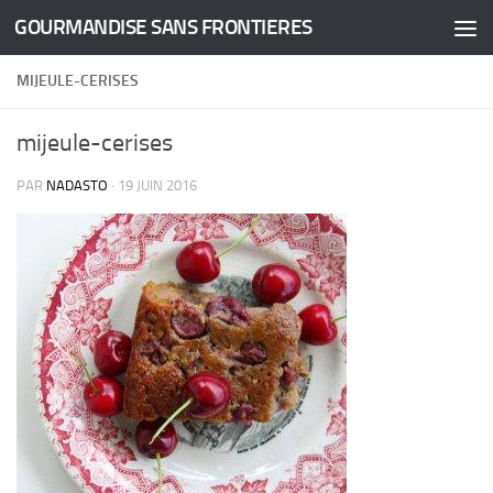
GOURMANDISE SANS FRONTIERES
Skip to content
MIJEULE-CERISES
mijeule-cerises
PAR
NADASTO
·
19 JUIN 2016