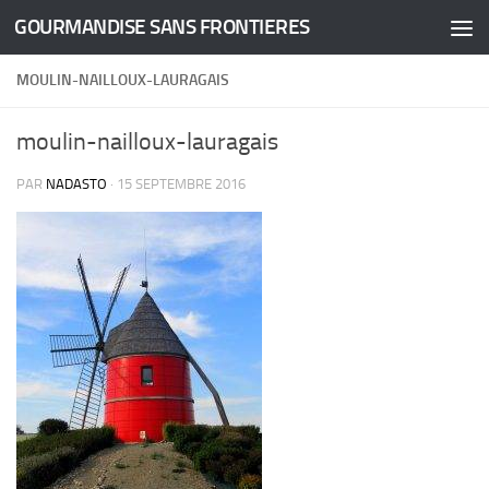
GOURMANDISE SANS FRONTIERES
Skip to content
MOULIN-NAILLOUX-LAURAGAIS
moulin-nailloux-lauragais
PAR
NADASTO
·
15 SEPTEMBRE 2016