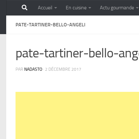
Accueil
En cuisine
Actu gourmande
Skip to content
GOURMANDISE SANS 
PATE-TARTINER-BELLO-ANGELI
pate-tartiner-bello-ang
PAR
NADASTO
·
2 DÉCEMBRE 2017