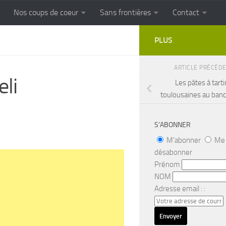
Nos coups de coeur
Sans frontières
Contact
FRONTIERES
Cuisine populaire des terroirs
PLUS
ARTICLE PRÉCÉD
eli
Les pâtes à tarti
toulousaines au banc
S’ABONNER
M'abonner
Me
désabonner
Prénom
NOM
Adresse email : :