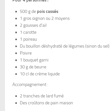
Pour 4 personnes :
500 g de
pois cassés
1 gros oignon ou 2 moyens
2 gousses d’ail
1 carotte
1 poireau
Du bouillon déshydraté de légumes (sinon du sel)
Poivre
1 bouquet garni
30 g de beurre
10 cl de crème liquide
Accompagnement :
2 tranches de lard fumé
Des croûtons de pain maison