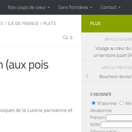
Nos coups de coeur
Sans frontières
Contact
FRONTIERES
Cuisine populaire des terroirs
ES
/
ILE DE FRANCE
/
PLATS
PLUS
0
ARTICLE SUIVA
Voyage au cœur du 
un territoire à part {
 (aux pois
ARTICLE PRÉCÉD
Bouchons réunion
S’ABONNER
M'abonner
Me
siques de la cuisine parisienne et
désabonner
Prénom
NOM
Adresse email : :