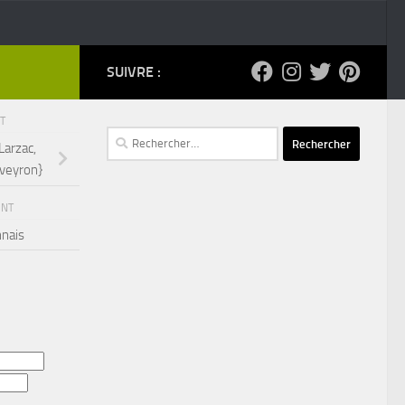
SUIVRE :
NT
Rechercher :
Larzac,
Aveyron}
ENT
nais