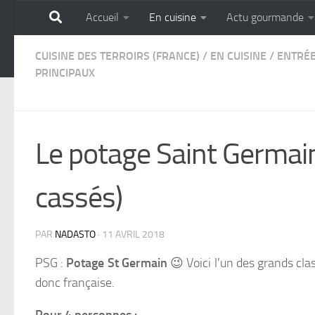
Accueil
En cuisine
Actu gourmande
Skip to content
GOURMANDISE SANS 
CUISINE DES TERROIRS (FRANCE)
/
EN CUISINE
/
ENTRÉ
PRINCIPAUX
Le potage Saint Germain
cassés)
PAR
NADASTO
·
11 AVRIL 2018
PSG :
Potage St Germain
😉 Voici l’un des grands clas
donc française.