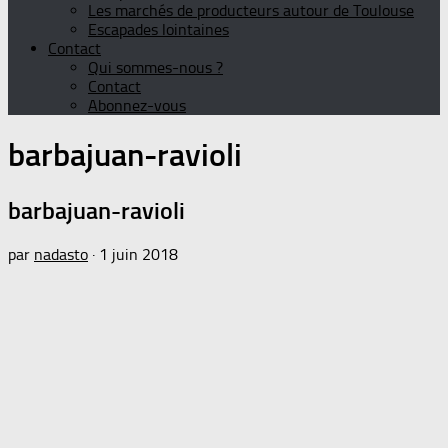
Les marchés de producteurs autour de Toulouse
Escapades lointaines
Contact
Qui sommes-nous ?
Contact
Abonnez-vous
barbajuan-ravioli
barbajuan-ravioli
par
nadasto
·
1 juin 2018