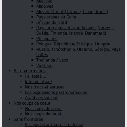
Malaisie
Maldives
Moyen-Orient (Turquie, Liban, Iran…)
Pays arabes du Golfe
Afrique du Nord
Pays nordiques et scandinaves (Norvège,
Suède, Finlande, Islande, Danemark)
Philippines
Pologne, République Tchèque, Hongrie
Russie, Tchétchénie, Ukraine, Géorgie, Pays
baltes
Thaïlande / Laos
Vietnam
Actu gourmande
J’ai testé …
Info ou intox ?
Nos trucs et astuces
Les expressions gastronomiques
Au fil des saisons
Nos coups de coeur
Nos coups de coeur
Nos coups de fouet
Sans frontières
Escapades autour de Toulouse