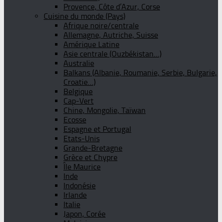
Provence, Côte d’Azur, Corse
Cuisine du monde (Pays)
Afrique noire/centrale
Allemagne, Autriche, Suisse
Amérique Latine
Asie centrale (Ouzbékistan…)
Australie
Balkans (Albanie, Roumanie, Serbie, Bulgarie,
Croatie…)
Belgique
Cap-Vert
Chine, Mongolie, Taïwan
Ecosse
Espagne et Portugal
Etats-Unis
Grande-Bretagne
Grèce et Chypre
Île Maurice
Inde
Indonésie
Irlande
Italie
Japon, Corée