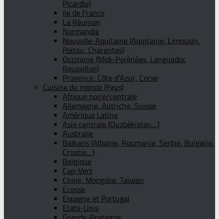
Picardie)
Ile de France
La Réunion
Normandie
Nouvelle-Aquitaine (Aquitaine, Limousin,
Poitou, Charentes)
Occitanie (Midi-Pyrénées, Languedoc
Roussillon)
Provence, Côte d’Azur, Corse
Cuisine du monde (Pays)
Afrique noire/centrale
Allemagne, Autriche, Suisse
Amérique Latine
Asie centrale (Ouzbékistan…)
Australie
Balkans (Albanie, Roumanie, Serbie, Bulgarie,
Croatie…)
Belgique
Cap-Vert
Chine, Mongolie, Taïwan
Ecosse
Espagne et Portugal
Etats-Unis
Grande-Bretagne