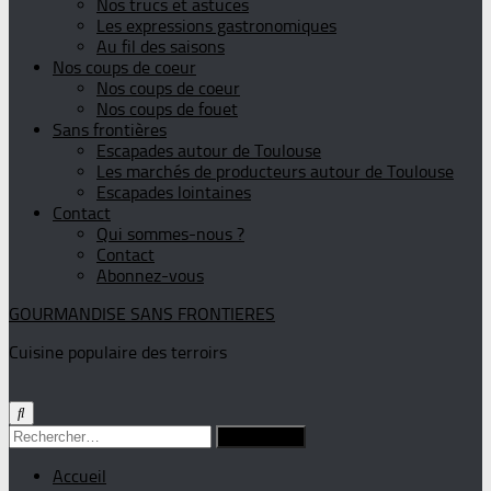
Nos trucs et astuces
Les expressions gastronomiques
Au fil des saisons
Nos coups de coeur
Nos coups de coeur
Nos coups de fouet
Sans frontières
Escapades autour de Toulouse
Les marchés de producteurs autour de Toulouse
Escapades lointaines
Contact
Qui sommes-nous ?
Contact
Abonnez-vous
GOURMANDISE SANS FRONTIERES
Cuisine populaire des terroirs
Rechercher :
Accueil