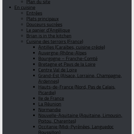
Plan du site
En cuisine
Entrées
Plats principaux
Douceurs sucrées
Le panier d’Angélique
Brian is in the kitchen
Cuisine des terroirs (France)
Antilles (Caraïbes, cuisine créole)
Auvergne-Rhône-Alpes
Bourgogne – Franche-Comté
Bretagne et Pays de la Loire
Centre Val de Loire
Grand-Est (Alsace, Lorraine, Champagne,
Ardennes)
Hauts-de-France (Nord, Pas de Calais,
Picardie)
Ile de France
La Réunion
Normandie
Nouvelle-Aquitaine (Aquitaine, Limousin,
Poitou, Charentes)
Occitanie (Midi-Pyrénées, Languedoc
Roussillon)