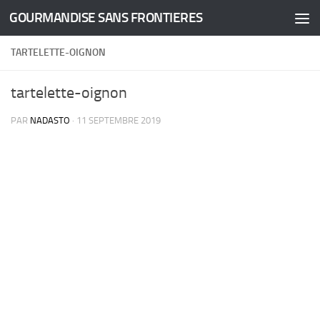
GOURMANDISE SANS FRONTIERES
Skip to content
TARTELETTE-OIGNON
tartelette-oignon
PAR
NADASTO
·
11 SEPTEMBRE 2019