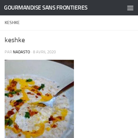
GOURMANDISE SANS FRONTIERES
Skip to content
KESHKE
keshke
PAR
NADASTO
·
8 AVRIL 2020