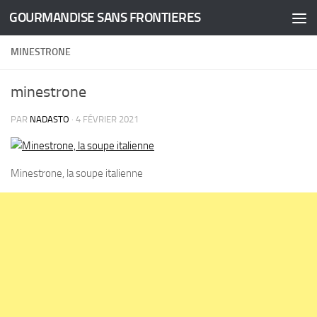
GOURMANDISE SANS FRONTIERES
Skip to content
MINESTRONE
minestrone
PAR
NADASTO
·
4 FÉVRIER 2021
Minestrone, la soupe italienne