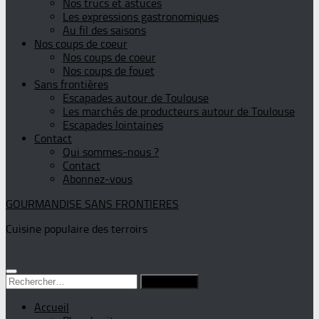
Nos trucs et astuces
Les expressions gastronomiques
Au fil des saisons
Nos coups de coeur
Nos coups de coeur
Nos coups de fouet
Sans frontières
Escapades autour de Toulouse
Les marchés de producteurs autour de Toulouse
Escapades lointaines
Contact
Qui sommes-nous ?
Contact
Abonnez-vous
GOURMANDISE SANS FRONTIERES
Cuisine populaire des terroirs
Rechercher :
Accueil