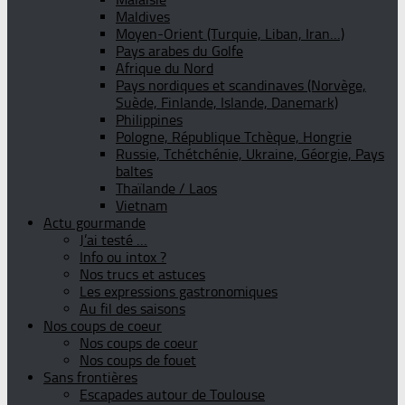
Maldives
Moyen-Orient (Turquie, Liban, Iran…)
Pays arabes du Golfe
Afrique du Nord
Pays nordiques et scandinaves (Norvège,
Suède, Finlande, Islande, Danemark)
Philippines
Pologne, République Tchèque, Hongrie
Russie, Tchétchénie, Ukraine, Géorgie, Pays
baltes
Thaïlande / Laos
Vietnam
Actu gourmande
J’ai testé …
Info ou intox ?
Nos trucs et astuces
Les expressions gastronomiques
Au fil des saisons
Nos coups de coeur
Nos coups de coeur
Nos coups de fouet
Sans frontières
Escapades autour de Toulouse