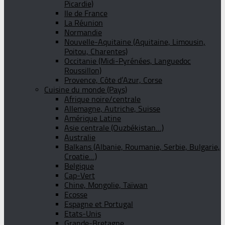
Picardie)
Ile de France
La Réunion
Normandie
Nouvelle-Aquitaine (Aquitaine, Limousin,
Poitou, Charentes)
Occitanie (Midi-Pyrénées, Languedoc
Roussillon)
Provence, Côte d’Azur, Corse
Cuisine du monde (Pays)
Afrique noire/centrale
Allemagne, Autriche, Suisse
Amérique Latine
Asie centrale (Ouzbékistan…)
Australie
Balkans (Albanie, Roumanie, Serbie, Bulgarie,
Croatie…)
Belgique
Cap-Vert
Chine, Mongolie, Taïwan
Ecosse
Espagne et Portugal
Etats-Unis
Grande-Bretagne