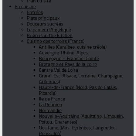
Plan du site
En cuisine
Entrées
Plats principaux
Douceurs sucrées
Le panier d’Angélique
Brian is in the kitchen
Cuisine des terroirs (France)
Antilles (Caraïbes, cuisine créole)
Auvergne-Rhône-Alpes
Bourgogne – Franche-Comté
Bretagne et Pays de la Loire
Centre Val de Loire
Grand-Est (Alsace, Lorraine, Champagne,
Ardennes)
Hauts-de-France (Nord, Pas de Calais,
Picardie)
Ile de France
La Réunion
Normandie
Nouvelle-Aquitaine (Aquitaine, Limousin,
Poitou, Charentes)
Occitanie (Midi-Pyrénées, Languedoc
Roussillon)