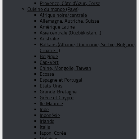
Provence, Côte d’Azur, Corse
Cuisine du monde (Pays)
Afrique noire/centrale
Allemagne, Autriche, Suisse
Amérique Latine
Asie centrale (Ouzbékistan…)
Australie
Balkans (Albanie, Roumanie, Serbie, Bulgarie,
Croatie…)
Belgique
Cap-Vert
Chine, Mongolie, Taïwan
Ecosse
Espagne et Portugal
Etats-Unis
Grande-Bretagne
Grèce et Chypre
Île Maurice
Inde
Indonésie
Irlande
Italie
Japon, Corée
Malaisie