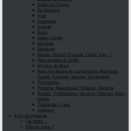
Grèce et Chypre
Île Maurice
Inde
Indonésie
Irlande
Italie
Japon, Corée
Malaisie
Maldives
Moyen-Orient (Turquie, Liban, Iran…)
Pays arabes du Golfe
Afrique du Nord
Pays nordiques et scandinaves (Norvège,
Suède, Finlande, Islande, Danemark)
Philippines
Pologne, République Tchèque, Hongrie
Russie, Tchétchénie, Ukraine, Géorgie, Pays
baltes
Thaïlande / Laos
Vietnam
Actu gourmande
J’ai testé …
Info ou intox ?