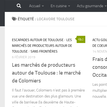
Accueil
En cuisine
Actu gourmande
Skip to content
GOURMANDISE SANS 
ÉTIQUETÉ :
LOCAVORE TOULOUSE
2
ESCAPADES AUTOUR DE TOULOUSE
/
LES
ACTU GO
MARCHÉS DE PRODUCTEURS AUTOUR DE
DE COEU
TOULOUSE
/
SANS FRONTIÈRES
14 NOVE
6 FÉVRIER 2019
Frais 
Les marchés de producteurs
consom
autour de Toulouse : le marché
Occita
de Colomiers
Les point
Il faut l’avouer, Colomiers n’est pas à première
multiplie
vue une destination des plus glamours. Une
nouvelle.
ville de banlieue (la deuxième de Haute-