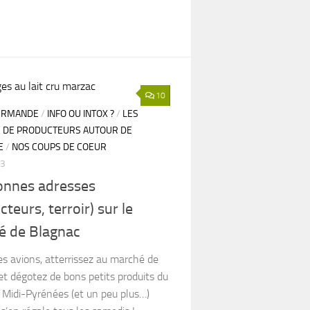
10
URMANDE
/
INFO OU INTOX ?
/
LES
 DE PRODUCTEURS AUTOUR DE
E
/
NOS COUPS DE COEUR
13
onnes adresses
cteurs, terroir) sur le
é de Blagnac
es avions, atterrissez au marché de
t dégotez de bons petits produits du
e Midi-Pyrénées (et un peu plus…)