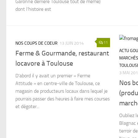
Garonne derrière Toulouse tout de même)
dont l’histoire est
11
NOS COUPS DE COEUR
13 JUIN 2014
ACTU GO
Ferme & Gourmande, restaurant
MARCHÉS
locavore à Toulouse
TOULOUS
3 MAI 20
D’abord il y avait un premier « Ferme
Nos b
Attitude » en centre-ville de Toulouse, ce
magasin de producteurs locaux dans lequel je
(produ
pourrais passer des heures à faire mes courses
march
et dégoter...
Oubliez l
Blagnac e
terroir d