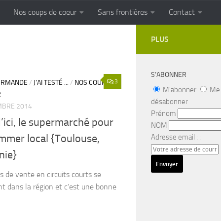
Nos coups de coeur
Sans frontières
Contact
FRONTIERES
Cuisine populaire des terroirs
PLUS
S’ABONNER
3
URMANDE
/
J'AI TESTÉ ...
/
NOS COUPS
M'abonner
Me
R
désabonner
MBRE 2014
Prénom
d’ici, le supermarché pour
NOM
mer local {Toulouse,
Adresse email : :
nie}
s de vente en circuits courts se
nt dans la région et c’est une bonne