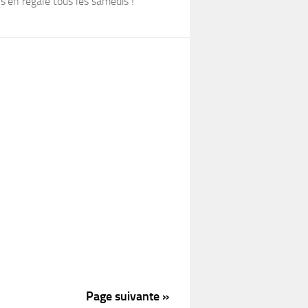
s’en régale tous les samedis !
Page suivante »