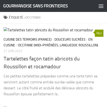
GOURMANDISE SANS FRONTIERES
Skip to content
ÉTIQUETÉ :
OCCITANIE
0
CUISINE DES TERROIRS (FRANCE)
/
DOUCEURS SUCRÉES
/
EN
CUISINE
/
OCCITANIE (MIDI-PYRÉNÉES, LANGUEDOC ROUSSILLON)
27 JUIN 2022
Tartelettes façon tatin abricots du
Roussillon et rocamadour
Ces petites tartelettes préparées comme une tarte tatin se
serviront autant comme entrée sucrée-salée que comme
dessert. Le côté fruité et acidulé des délicieux abricots du
Roussillon épouse parfaitement le...