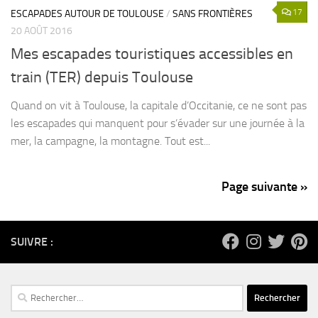
17
ESCAPADES AUTOUR DE TOULOUSE
/
SANS FRONTIÈRES
20 AOÛT 2016
Mes escapades touristiques accessibles en
train (TER) depuis Toulouse
Quand on vit à Toulouse, la capitale d’Occitanie, ce ne sont pas
les escapades qui manquent pour s’évader sur une journée à la
mer, la campagne, la montagne. Tout est...
Page suivante »
SUIVRE :
Rechercher :