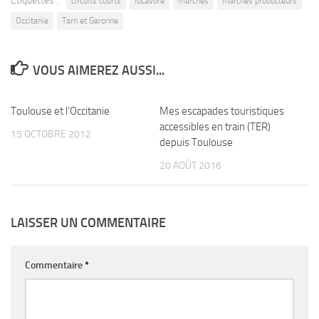
Étiquettes :
circuits courts
locavore
marchés
marchés producteurs
Occitanie
Tarn et Garonne
VOUS AIMEREZ AUSSI...
Toulouse et l’Occitanie
1
Mes escapades touristiques
17
accessibles en train (TER)
15 OCTOBRE 2012
depuis Toulouse
20 AOÛT 2016
LAISSER UN COMMENTAIRE
Commentaire
*