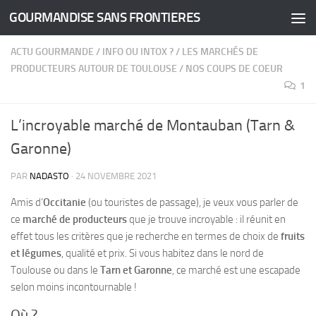
GOURMANDISE SANS FRONTIERES
Skip to content
ACTU GOURMANDE
/
INFO OU INTOX ?
/
LES MARCHÉS DE
PRODUCTEURS AUTOUR DE TOULOUSE
/
NOS COUPS DE COEUR
1
L’incroyable marché de Montauban (Tarn &
Garonne)
PAR
NADASTO
·
24 NOVEMBRE 2021
Amis d’
Occitanie
(ou touristes de passage), je veux vous parler de
ce
marché de producteurs
que je trouve incroyable : il réunit en
effet tous les critères que je recherche en termes de choix de
fruits
et légumes
, qualité et prix. Si vous habitez dans le nord de
Toulouse ou dans le
Tarn et Garonne
, ce marché est une escapade
selon moins incontournable !
Où ?