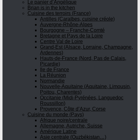
Le panier d’Angélique
Brian is in the kitchen
Cuisine des terroirs (France)
Antilles (Caraïbes, cuisine créole)
Auvergne-Rhône-Alpes
Bourgogne – Franche-Comté
Bretagne et Pays de la Loire
Centre Val de Loire
Grand-Est (Alsace, Lorraine, Champagne,
Ardennes)
Hauts-de-France (Nord, Pas de Calais,
Picardie)
Ile de France
La Réunion
Normandie
Nouvelle-Aquitaine (Aquitaine, Limousin,
Poitou, Charentes)
Occitanie (Midi-Pyrénées, Languedoc
Roussillon)
Provence, Côte d’Azur, Corse
Cuisine du monde (Pays)
Afrique noire/centrale
Allemagne, Autriche, Suisse
Amérique Latine
Asie centrale (Ouzbékistan…)