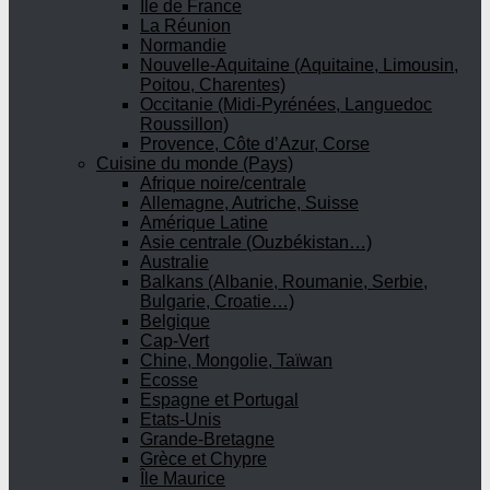
Ile de France
La Réunion
Normandie
Nouvelle-Aquitaine (Aquitaine, Limousin,
Poitou, Charentes)
Occitanie (Midi-Pyrénées, Languedoc
Roussillon)
Provence, Côte d’Azur, Corse
Cuisine du monde (Pays)
Afrique noire/centrale
Allemagne, Autriche, Suisse
Amérique Latine
Asie centrale (Ouzbékistan…)
Australie
Balkans (Albanie, Roumanie, Serbie,
Bulgarie, Croatie…)
Belgique
Cap-Vert
Chine, Mongolie, Taïwan
Ecosse
Espagne et Portugal
Etats-Unis
Grande-Bretagne
Grèce et Chypre
Île Maurice