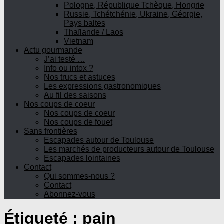
Pologne, République Tchèque, Hongrie
Russie, Tchétchénie, Ukraine, Géorgie,
Pays baltes
Thaïlande / Laos
Vietnam
Actu gourmande
J’ai testé …
Info ou intox ?
Nos trucs et astuces
Les expressions gastronomiques
Au fil des saisons
Nos coups de coeur
Nos coups de coeur
Nos coups de fouet
Sans frontières
Escapades autour de Toulouse
Les marchés de producteurs autour de Toulouse
Escapades lointaines
Contact
Qui sommes-nous ?
Contact
Abonnez-vous
Étiqueté :
pain