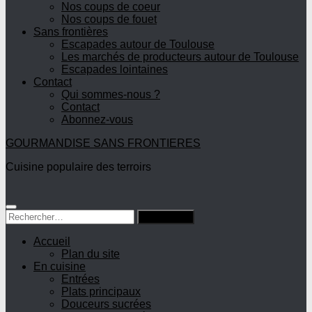
Nos coups de coeur
Nos coups de fouet
Sans frontières
Escapades autour de Toulouse
Les marchés de producteurs autour de Toulouse
Escapades lointaines
Contact
Qui sommes-nous ?
Contact
Abonnez-vous
GOURMANDISE SANS FRONTIERES
Cuisine populaire des terroirs
Rechercher :
Accueil
Plan du site
En cuisine
Entrées
Plats principaux
Douceurs sucrées