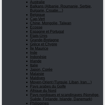
Australie
Balkans (Albanie, Roumanie, Serbie,
Bulgarie, Croatie…)
Belgique
Cap-Vert
Chine, Mongolie, Taïwan
Ecosse
Espagne et Portugal
Etats-Unis
Grande-Bretagne
Grèce et Chypre
Île Maurice
Inde
Indonésie
Irlande
Italie
Japon, Corée
Malaisie
Maldives
Moyen-Orient (Turquie, Liban, Iran…)
Pays arabes du Golfe
Afrique du Nord
Pays nordiques et scandinaves (Norvège,
Suède, Finlande, Islande, Danemark)
Philippines