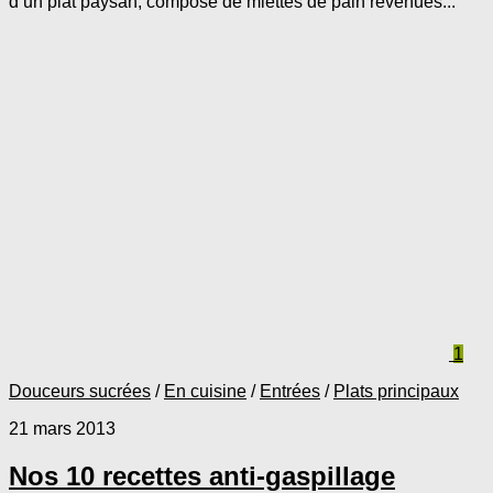
d’un plat paysan, composé de miettes de pain revenues...
1
Douceurs sucrées
/
En cuisine
/
Entrées
/
Plats principaux
21 mars 2013
Nos 10 recettes anti-gaspillage