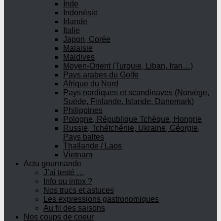
Inde
Indonésie
Irlande
Italie
Japon, Corée
Malaisie
Maldives
Moyen-Orient (Turquie, Liban, Iran…)
Pays arabes du Golfe
Afrique du Nord
Pays nordiques et scandinaves (Norvège,
Suède, Finlande, Islande, Danemark)
Philippines
Pologne, République Tchèque, Hongrie
Russie, Tchétchénie, Ukraine, Géorgie,
Pays baltes
Thaïlande / Laos
Vietnam
Actu gourmande
J’ai testé …
Info ou intox ?
Nos trucs et astuces
Les expressions gastronomiques
Au fil des saisons
Nos coups de coeur