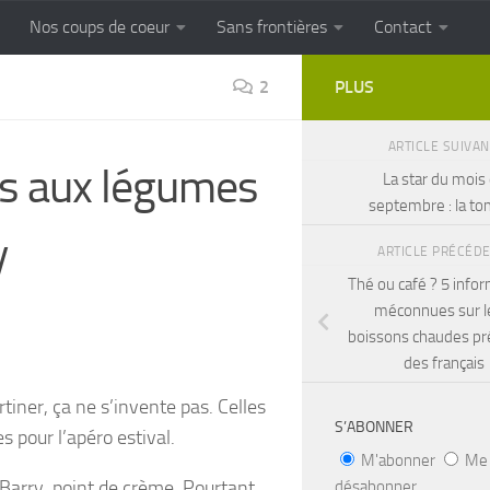
Nos coups de coeur
Sans frontières
Contact
FRONTIERES
Cuisine populaire des terroirs
2
PLUS
ARTICLE SUIVA
des aux légumes
La star du mois
septembre : la t
y
ARTICLE PRÉCÉD
Thé ou café ? 5 info
méconnues sur l
boissons chaudes pr
des français
iner, ça ne s’invente pas.
Celles
S’ABONNER
s pour l’apéro estival.
M'abonner
Me
Barry, point de crème. Pourtant
désabonner