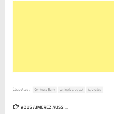
Étiquettes :
Comtesse Barry
tartinade artichaut
tartinades
VOUS AIMEREZ AUSSI...