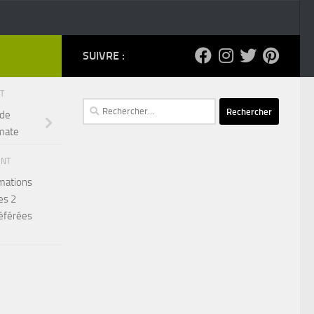
SUIVRE :
NT
Rechercher :
 de
omate
ENT
rmations
es 2
éférées