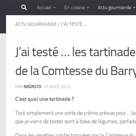
Accueil
En cuisine
Actu gourmande
Skip to content
GOURMANDISE SANS 
ACTU GOURMANDE
/
J'AI TESTÉ ...
J’ai testé … les tartina
de la Comtesse du Barr
PAR
NADASTO
·
31 AOÛT 2012
C’est quoi une tartinade ?
Tout simplement une sorte de crème prévue pour… tart
que je viens de tester sont à base de légumes, parfaite
Dans les recettes confectionnées par la Comtesse du 