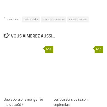
Étiquettes :
colin alaska
poisson novembre
saison poisson
VOUS AIMEREZ AUSSI...
2
0
Quels poissons manger au
Les poissons de saison :
mois d’août ?
septembre