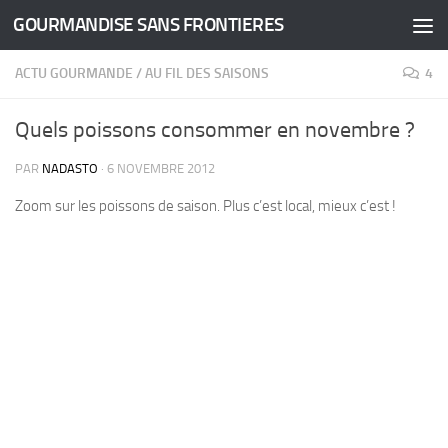
GOURMANDISE SANS FRONTIERES
Skip to content
ACTU GOURMANDE
/
AU FIL DES SAISONS
4
Quels poissons consommer en novembre ?
PAR
NADASTO
·
6 NOVEMBRE 2012
Zoom sur les poissons de saison. Plus c’est local, mieux c’est !