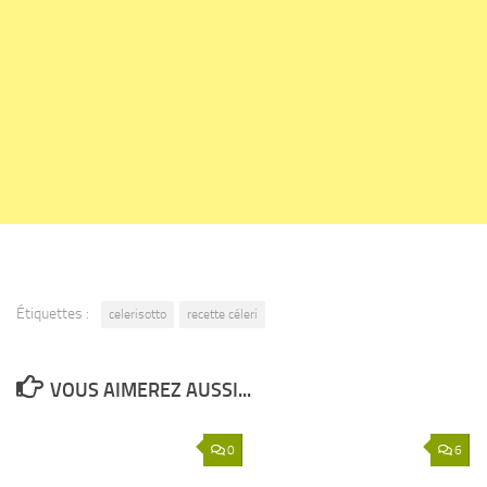
Étiquettes :
celerisotto
recette céleri
VOUS AIMEREZ AUSSI...
0
6