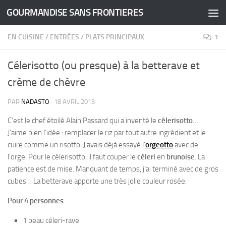
GOURMANDISE SANS FRONTIERES
Skip to content
EN CUISINE
/
ENTRÉES
/
PLATS PRINCIPAUX
1
Célerisotto (ou presque) à la betterave et
crème de chèvre
PAR
NADASTO
·
18 AVRIL 2013
C’est le chef étoilé Alain Passard qui a inventé le
célerisotto
…
J’aime bien l’idée : remplacer le riz par tout autre ingrédient et le
cuire comme un risotto.
J’avais déjà essayé l’
orgeotto
avec de
l’orge. Pour le célerisotto, il faut couper le
céleri
en
brunoise
. La
patience est de mise. Manquant de temps, j’ai terminé avec de gros
cubes… La betterave apporte une très jolie couleur rosée.
Pour 4 personnes
1 beau céleri-rave