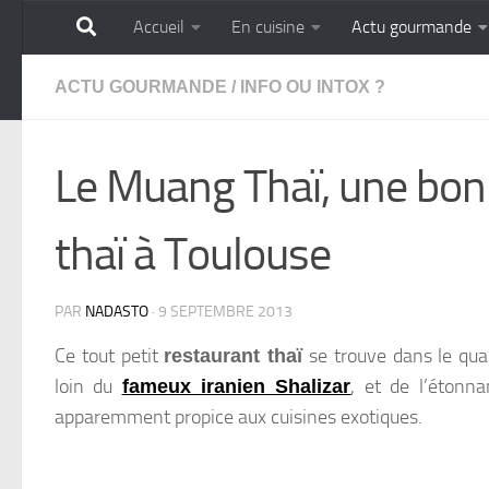
Accueil
En cuisine
Actu gourmande
Skip to content
GOURMANDISE SA
ACTU GOURMANDE
/
INFO OU INTOX ?
Le Muang Thaï, une bon
thaï à Toulouse
PAR
NADASTO
·
9 SEPTEMBRE 2013
Ce tout petit
se trouve dans le qua
restaurant thaï
loin du
, et de l’étonn
fameux iranien Shalizar
apparemment propice aux cuisines exotiques.