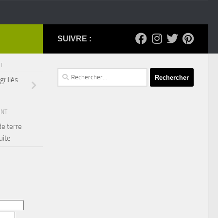
des terroirs
SUIVRE :
NT
Rechercher :
grillés
ENT
e terre
uite