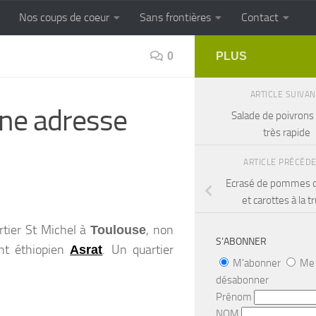
Nos coups de coeur
Sans frontières
Contact
NS FRONTIERES
Cuisine populaire 
0
PLUS
ARTICLE SUIVA
ne adresse
Salade de poivrons 
très rapide
ARTICLE PRÉCÉD
Ecrasé de pommes d
et carottes à la tr
rtier St Michel à
, non
Toulouse
S’ABONNER
ant éthiopien
. Un quartier
Asrat
M'abonner
Me
désabonner
Prénom
NOM