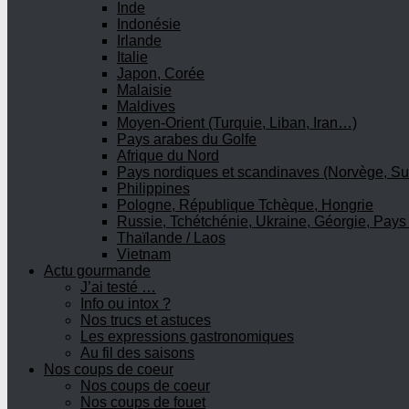
Inde
Indonésie
Irlande
Italie
Japon, Corée
Malaisie
Maldives
Moyen-Orient (Turquie, Liban, Iran…)
Pays arabes du Golfe
Afrique du Nord
Pays nordiques et scandinaves (Norvège, Su
Philippines
Pologne, République Tchèque, Hongrie
Russie, Tchétchénie, Ukraine, Géorgie, Pays
Thaïlande / Laos
Vietnam
Actu gourmande
J’ai testé …
Info ou intox ?
Nos trucs et astuces
Les expressions gastronomiques
Au fil des saisons
Nos coups de coeur
Nos coups de coeur
Nos coups de fouet