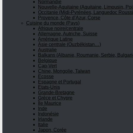
Normandie
Nouvelle-Aquitaine (Aquitaine, Limousin, Poi
Occitanie (Midi-Pyrénées, Languedoc Roussi
Provence, Côte d’Azur, Corse
Cuisine du monde (Pays)
Afrique noire/centrale
Allemagne, Autriche, Suisse
Amérique Latine
Asie centrale (Ouzbékistan…)
Australie
Balkans (Albanie, Roumanie, Serbie, Bulgari
Belgique
Cap-Vert
Chine, Mongolie, Taïwan
Ecosse
Espagne et Portugal
Etats-Unis
Grande-Bretagne
Grèce et Chypre
Île Maurice
Inde
Indonésie
Irlande
Italie
Japon, Corée