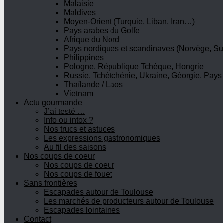
Malaisie
Maldives
Moyen-Orient (Turquie, Liban, Iran…)
Pays arabes du Golfe
Afrique du Nord
Pays nordiques et scandinaves (Norvège, Su
Philippines
Pologne, République Tchèque, Hongrie
Russie, Tchétchénie, Ukraine, Géorgie, Pays
Thaïlande / Laos
Vietnam
Actu gourmande
J’ai testé …
Info ou intox ?
Nos trucs et astuces
Les expressions gastronomiques
Au fil des saisons
Nos coups de coeur
Nos coups de coeur
Nos coups de fouet
Sans frontières
Escapades autour de Toulouse
Les marchés de producteurs autour de Toulouse
Escapades lointaines
Contact