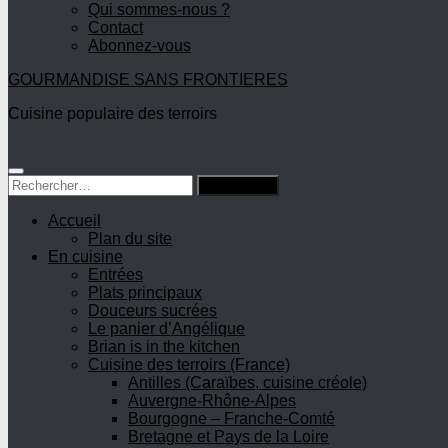
Qui sommes-nous ?
Contact
Abonnez-vous
GOURMANDISE SANS FRONTIERES
Cuisine populaire des terroirs
Rechercher :
Accueil
Plan du site
En cuisine
Entrées
Plats principaux
Douceurs sucrées
Le panier d’Angélique
Brian is in the kitchen
Cuisine des terroirs (France)
Antilles (Caraïbes, cuisine créole)
Auvergne-Rhône-Alpes
Bourgogne – Franche-Comté
Bretagne et Pays de la Loire