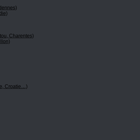
rdennes)
die)
tou, Charentes)
llon)
e, Croatie…)