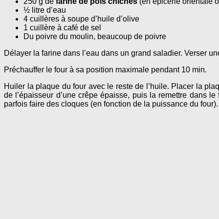
250 g de
farine de pois chiches
(en épicerie orientale 
½ litre d’eau
4 cuillères à soupe d’huile d’olive
1 cuillère à café de sel
Du poivre du moulin, beaucoup de poivre
Délayer la farine dans l’eau dans un grand saladier. Verser une
Préchauffer le four à sa position maximale pendant 10 min.
Huiler la plaque du four avec le reste de l’huile. Placer la pl
de l’épaisseur d’une crêpe épaisse, puis la remettre dans le f
parfois faire des cloques (en fonction de la puissance du four)