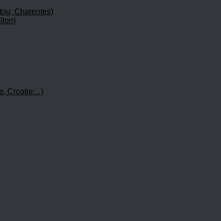
tou, Charentes)
llon)
e, Croatie…)