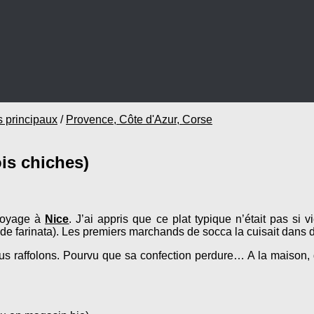
s principaux
/
Provence, Côte d'Azur, Corse
ois chiches)
 voyage à
Nice
.
J’ai appris que ce plat typique n’était pas si
rle de farinata). Les premiers marchands de socca la cuisait dan
ous raffolons. Pourvu que sa confection perdure… A la maison, 