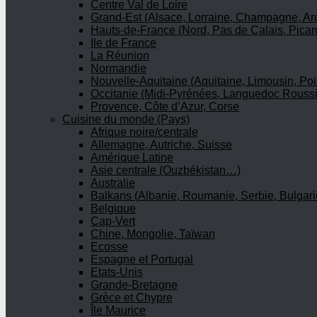
Centre Val de Loire
Grand-Est (Alsace, Lorraine, Champagne, A
Hauts-de-France (Nord, Pas de Calais, Picar
Ile de France
La Réunion
Normandie
Nouvelle-Aquitaine (Aquitaine, Limousin, Poi
Occitanie (Midi-Pyrénées, Languedoc Roussi
Provence, Côte d’Azur, Corse
Cuisine du monde (Pays)
Afrique noire/centrale
Allemagne, Autriche, Suisse
Amérique Latine
Asie centrale (Ouzbékistan…)
Australie
Balkans (Albanie, Roumanie, Serbie, Bulgari
Belgique
Cap-Vert
Chine, Mongolie, Taïwan
Ecosse
Espagne et Portugal
Etats-Unis
Grande-Bretagne
Grèce et Chypre
Île Maurice