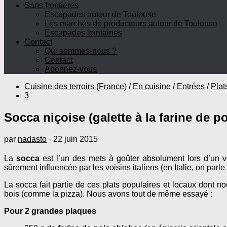
Sans frontières
Escapades autour de Toulouse
Les marchés de producteurs autour de Toulouse
Escapades lointaines
Contact
Qui sommes-nous ?
Contact
Abonnez-vous
Cuisine des terroirs (France)
/
En cuisine
/
Entrées
/
Plat
3
Socca niçoise (galette à la farine de p
par
nadasto
·
22 juin 2015
La
socca
est l’un des mets à goûter absolument lors d’un
sûrement influencée par les voisins italiens (en Italie, on pa
La socca fait partie de ces plats populaires et locaux dont n
bois (comme la pizza). Nous avons tout de même essayé :
Pour 2 grandes plaques