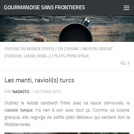
GOURMANDISE SANS FRONTIERES
Skip to content
CUISINE DU MONDE (PAYS)
/
EN CUISINE
/
MOYEN-ORIENT
(TURQUIE, LIBAN, IRAN...)
/
PLATS PRINCIPAUX
3
Les manti, ravioli(s) turcs
PAR
NADASTO
·
1 OCTOBRE 2015
Oubliez le kebab sandwich frites avec sa sauce samouraïs, la
cuisine turque
n’a rien à voir avec tout ça.
Comme sa voisine
grecque, elle regorge de petits plats délicieux qui sentent bon la
Méditerranée.