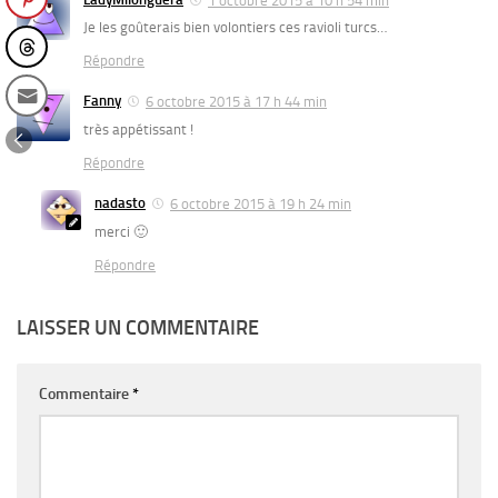
Je les goûterais bien volontiers ces ravioli turcs…
Répondre
Fanny
6 octobre 2015 à 17 h 44 min
très appétissant !
Répondre
nadasto
6 octobre 2015 à 19 h 24 min
merci 🙂
Répondre
LAISSER UN COMMENTAIRE
Commentaire
*