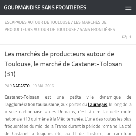
GOURMANDISE SANS FRONTIERES
Skip to content
ESCAPADES AUTOUR DE TOULOUSE
/
LES MARCHÉS DE
PRODUCTEURS AUTOUR DE TOULOUSE
/
SANS FRONTIÈRES
1
Les marchés de producteurs autour de
Toulouse, le marché de Castanet-Tolosan
(31)
PAR
NADASTO
·
19 MAI 2016
Castanet-Tolosan
est une petite ville dynamique de
l’
agglomération toulousaine
, aux portes du
Lauragais
, le long de la
« voie narbonnaise » des Romains, c’est-à-dire l’actuelle route
nationale 113 qui mène à la Méditerranée.
L’une des routes les plus
fréquentées du midi de la France durant la période romaine. La cité
de Castanet a toujours été, au fil de l’histoire, un carrefour