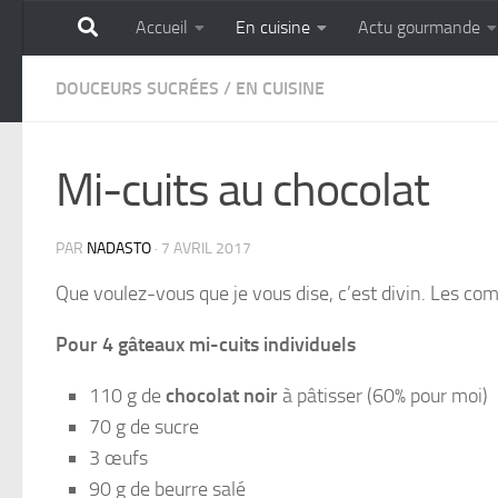
Accueil
En cuisine
Actu gourmande
Skip to content
GOURMANDISE SANS 
DOUCEURS SUCRÉES
/
EN CUISINE
Mi-cuits au chocolat
PAR
NADASTO
·
7 AVRIL 2017
Que voulez-vous que je vous dise, c’est divin. Les co
Pour 4 gâteaux mi-cuits individuels
110 g de
chocolat noir
à pâtisser (60% pour moi)
70 g de sucre
3 œufs
90 g de beurre salé