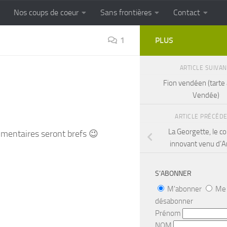
Nos coups de coeur
Sans frontières
Contact
FRONTIERES
Cuisine populaire des terroirs
1
PLUS
ARTICLE SUIVA
Fion vendéen (tarte 
Vendée)
ARTICLE PRÉCÉD
La Georgette, le c
mmentaires seront brefs 😉
innovant venu d’A
S’ABONNER
M'abonner
Me
désabonner
Prénom
NOM