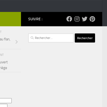
SUIVRE :
NT
Rechercher :
au flan,
ENT
ouvert
riège