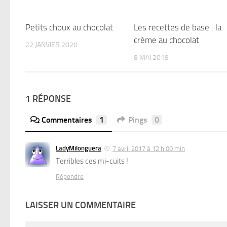
Petits choux au chocolat
Les recettes de base : la
crème au chocolat
22 JANVIER 2020
8 MAI 2019
1 RÉPONSE
Commentaires
1
Pings
0
LadyMilonguera
7 avril 2017 à 12 h 00 min
Terribles ces mi-cuits !
Répondre
LAISSER UN COMMENTAIRE