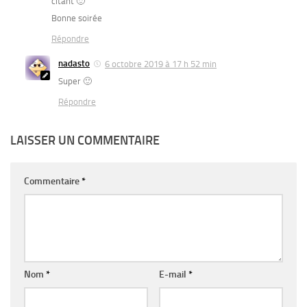
citant 🙂
Bonne soirée
Répondre
nadasto
6 octobre 2019 à 17 h 52 min
Super 🙂
Répondre
LAISSER UN COMMENTAIRE
Commentaire
*
Nom
*
E-mail
*