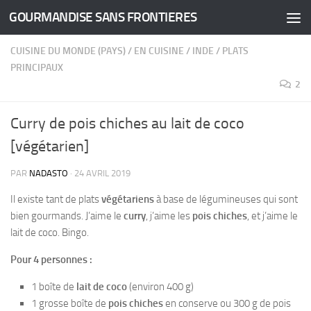
GOURMANDISE SANS FRONTIERES
Skip to content
CUISINE DU MONDE (PAYS)
/
EN CUISINE
/
INDE
/
PLATS
PRINCIPAUX
2
Curry de pois chiches au lait de coco
[végétarien]
PAR
NADASTO
·
24 AVRIL 2019
Il existe tant de plats
végétariens
à base de légumineuses qui sont
bien gourmands. J’aime le
curry
, j’aime les
pois chiches
, et j’aime le
lait de coco. Bingo.
Pour 4 personnes :
1 boîte de
lait de coco
(environ 400 g)
1 grosse boîte de
pois chiches
en conserve ou 300 g de pois