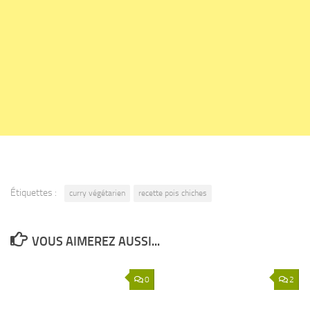
Étiquettes :
curry végétarien
recette pois chiches
VOUS AIMEREZ AUSSI...
0
2