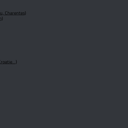
ou, Charentes)
n)
Croatie…)