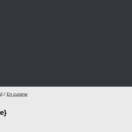
s)
/
En cuisine
ie}