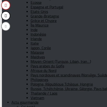
Ecosse
Espagne et Portugal
Etats-Unis
Grande-Bretagne
Grèce et Chypre
Île Maurice
Inde
Indonésie
Irlande
Italie
Japon, Corée
Malaisie
Maldives
Moyen-Orient (Turquie, Liban, Iran…)
Pays arabes du Golfe
Afrique du Nord
Pays nordiques et scandinaves (Norvège, Suède
Philippines
Pologne, République Tchèque, Hongrie
Russie, Tchétchénie, Ukraine, Géorgie, Pays ba
Thaïlande / Laos
Vietnam
Actu gourmande
J’ai testé …