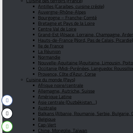
Cuisine des terroirs (France)
Antilles (Caraïbes, cuisine créole)
Auvergne-Rhône-Alpes
Bourgogne – Franche-Comté
Bretagne et Pays de la Loire
Centre Val de Loire
Grand-Est (Alsace, Lorraine, Champagne, Arde
Hauts-de-France (Nord, Pas de Calais, Picardie)
Ile de France
La Réunion
Normandie
Nouvelle-Aquitaine (Aquitaine, Limousin, Poit
Occitanie (Midi-Pyrénées, Languedoc Roussillo
Provence, Côte d’Azur, Corse
Cuisine du monde (Pays)
Afrique noire/centrale
Allemagne, Autriche, Suisse
Amérique Latine
Asie centrale (Ouzbékistan…)
Australie
Balkans (Albanie, Roumanie, Serbie, Bulgarie, 
Belgique
Cap-Vert
Chine, Mongolie, Taïwan