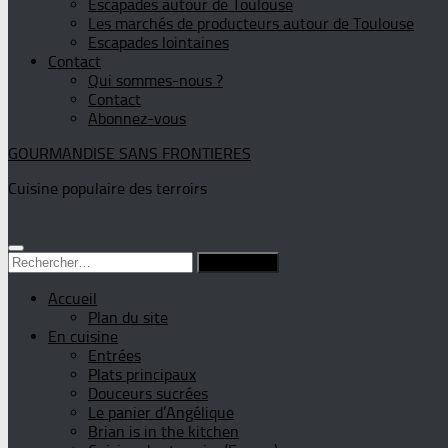
Escapades autour de Toulouse
Les marchés de producteurs autour de Toulouse
Escapades lointaines
Contact
Qui sommes-nous ?
Contact
Abonnez-vous
GOURMANDISE SANS FRONTIERES
Cuisine populaire des terroirs
Rechercher :
Accueil
Plan du site
En cuisine
Entrées
Plats principaux
Douceurs sucrées
Le panier d’Angélique
Brian is in the kitchen