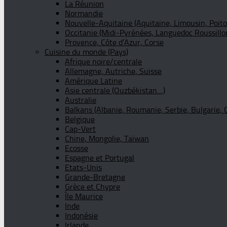
La Réunion
Normandie
Nouvelle-Aquitaine (Aquitaine, Limousin, Poit
Occitanie (Midi-Pyrénées, Languedoc Roussillo
Provence, Côte d’Azur, Corse
Cuisine du monde (Pays)
Afrique noire/centrale
Allemagne, Autriche, Suisse
Amérique Latine
Asie centrale (Ouzbékistan…)
Australie
Balkans (Albanie, Roumanie, Serbie, Bulgarie, 
Belgique
Cap-Vert
Chine, Mongolie, Taïwan
Ecosse
Espagne et Portugal
Etats-Unis
Grande-Bretagne
Grèce et Chypre
Île Maurice
Inde
Indonésie
Irlande