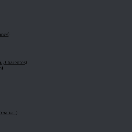
nnes)
ou, Charentes)
n)
Croatie…)