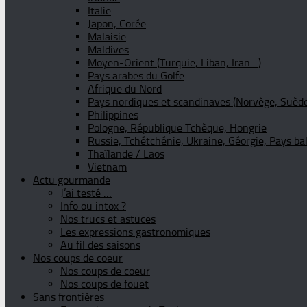
Italie
Japon, Corée
Malaisie
Maldives
Moyen-Orient (Turquie, Liban, Iran…)
Pays arabes du Golfe
Afrique du Nord
Pays nordiques et scandinaves (Norvège, Suède
Philippines
Pologne, République Tchèque, Hongrie
Russie, Tchétchénie, Ukraine, Géorgie, Pays ba
Thaïlande / Laos
Vietnam
Actu gourmande
J’ai testé …
Info ou intox ?
Nos trucs et astuces
Les expressions gastronomiques
Au fil des saisons
Nos coups de coeur
Nos coups de coeur
Nos coups de fouet
Sans frontières