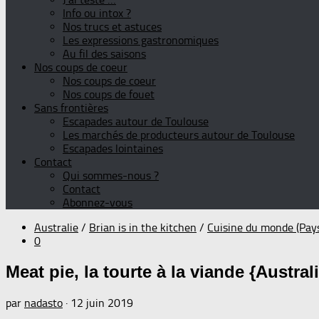
Info ou intox ?
Nos trucs et astuces
Les expressions gastronomiques
Au fil des saisons
Nos coups de coeur
Nos coups de coeur
Nos coups de fouet
Sans frontières
Escapades autour de Toulouse
Les marchés de producteurs autour de Toulouse
Escapades lointaines
Contact
Qui sommes-nous ?
Contact
Abonnez-vous
Australie
/
Brian is in the kitchen
/
Cuisine du monde (Pay
0
Meat pie, la tourte à la viande {Austral
par
nadasto
·
12 juin 2019