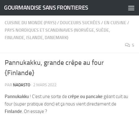
GOURMANDISE SANS FRONTIERES
Skip to content
CUISINE DU MONDE (PAYS)
/
DOUCEURS SUCRÉES
/
EN CUISINE
/
PAYS NORDIQUES ET SCANDINAVES (NORVÈGE, SUÈDE,
FINLANDE, ISLANDE, DANEMARK)
5
Pannukakku, grande crêpe au four
{Finlande}
PAR
NADASTO
·
2 MARS 2022
Pannukakku
! C’est une sorte de
crêpe ou pancake
géant cuit au
four (super pratique donc) et ça nous vient directement de
Finlande
. On essaye ?