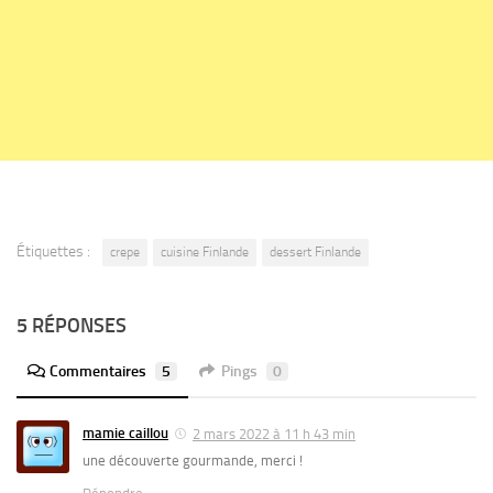
Étiquettes :
crepe
cuisine Finlande
dessert Finlande
5 RÉPONSES
Commentaires
5
Pings
0
mamie caillou
2 mars 2022 à 11 h 43 min
une découverte gourmande, merci !