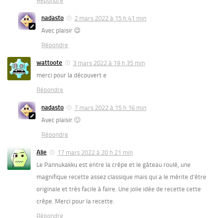
Répondre
nadasto
2 mars 2022 à 15 h 41 min
Avec plaisir 😉
Répondre
wattoote
3 mars 2022 à 19 h 35 min
merci pour la découvert e
Répondre
nadasto
7 mars 2022 à 15 h 16 min
Avec plaisir 🙂
Répondre
Alie
17 mars 2022 à 20 h 21 min
Le Pannukakku est entre la crêpe et le gâteau roulé, une
magnifique recette assez classique mais qui a le mérite d’être
originale et très facile à faire. Une jolie idée de recette cette
crêpe. Merci pour la recette.
Répondre