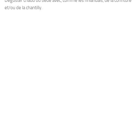
Déguster chaud ou tiède avec, comme les finlandais, de la confiture
et/ou de la chantilly.