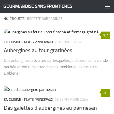
GOURMANDISE SANS FRONTIERES
Skip to content
ÉTIQUETÉ :
RECETTE AUBERGINES
0
EN CUISINE
/
PLATS PRINCIPAUX
2 OCTOBRE 2024
Aubergines au four gratinées
Des aubergines précuites sur lesquelles je dépose de la viande
hachée et enfin des tranches de morbier ou de raclette.
Diablerie !
0
EN CUISINE
/
PLATS PRINCIPAUX
23 SEPTEMBRE 2024
Des galettes d’aubergines au parmesan