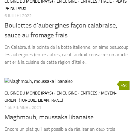
CUISINE DU MONDE (PAYS)
/
EN CUISINE
/
ENTRÉES
/
ITALIE
/
PLATS
PRINCIPAUX
6 JUILLET 2022
Boulettes d’aubergines façon calabraise,
sauce au fromage frais
En Calabre, à la pointe de la botte italienne, on aime beaucoup
les aubergines (entre autres, car il faudrait consacrer un article
entier à la cuisine de cette région d’Italie...
0
CUISINE DU MONDE (PAYS)
/
EN CUISINE
/
ENTRÉES
/
MOYEN-
ORIENT (TURQUIE, LIBAN, IRAN...)
1 SEPTEMBRE 2021
Maghmouh, moussaka libanaise
Encore un plat qu’il est possible de réaliser en deux trois