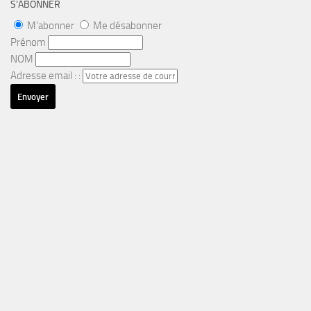
S’ABONNER
M'abonner
Me désabonner
Prénom
NOM
Adresse email : :