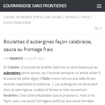
GOURMANDISE SANS FRONTIERES
Skip to content
CUISINE DU MONDE (PAYS)
/
EN CUISINE
/
ENTRÉES
/
ITALIE
/
PLATS PRINCIPAUX
0
Boulettes d’aubergines façon calabraise,
sauce au fromage frais
PAR
NADASTO
·
6 JUILLET 2022
En
Calabre
, à la pointe de la botte italienne, on aime beaucoup les
aubergines
(entre autres, car il faudrait consacrer un article entier à
la cuisine de cette région d’
Italie
moins connue que celle de ses
voisines napolitaine et sicilienne…). Les aubergines se retrouvent
donc en parmigiana, roulées et farcies ou bien souvent en
boulettes
. C’est cette préparation que je propose ici, mais à ma
façon, avec une sauce fromagère plutôt qu’une sauce tomates.