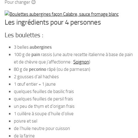
Pour changer 😉
Les ingrédients pour 4 personnes
Les boulettes :
3 belles
aubergines
100 g de
pain
rassis (une autre recette italienne à base de pain
et de chèvre que j’affectionne :
Soignon
)
80 g de
pecorino
râpé (ou de parmesan)
2 gousses d’ail hachées
1 œuf entier + 1 jaune
quelques feuilles de basilic frais
quelques feuilles de persil frais
un peu de thym et d’origan frais
1 cuillère à soupe d’huile d’olive
poivre et sel
de l’huile neutre pour cuisson
de la farine