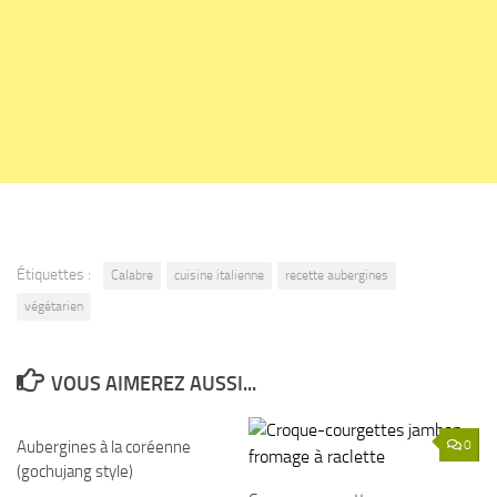
Étiquettes :
Calabre
cuisine italienne
recette aubergines
végétarien
VOUS AIMEREZ AUSSI...
Aubergines à la coréenne
0
0
(gochujang style)