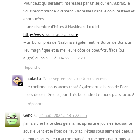
Pour ceux qui seraient intéressés par un séjour en Aubrac, je
vous recommande vivement 2 adresses dans le coin, testées et
approuvées :
– une chambre d’hôtes à Nasbinals: Lo d’ici –
http://www.lodici-aubrac.com/
– un buron près de Nasbinals également: le Buron de Born, un
lieu magnifique et la meilleure côte de boeuf-truffade (ou
aligot) du coin – Tél: 04.66.32.52.20
Répondre
nadasto
12 septembre 2012 à 20 h 05 min
Je confirme, nous avons testé également le buron de Born
lors de ce même séjour. Très bel endroit et bons plats locaux!
Répondre
Gend
24 août 2021 à 13 h 22 min
j’ai fais une halte chez germaine, apres une journée épuisante
sous le vent et le froid de l’aubrac, j’étais sous alimenté depuis
quelques jours : je lui ai commandé un thé bien chaud, puis la