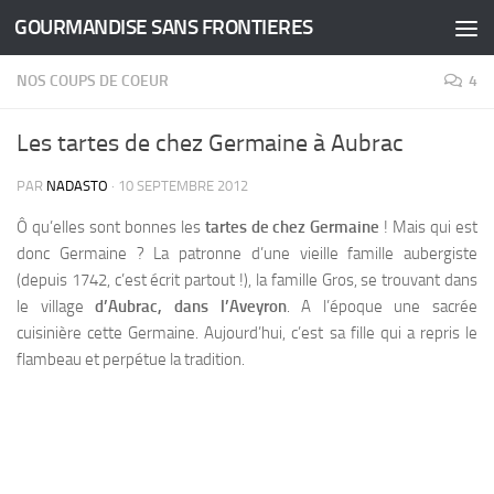
GOURMANDISE SANS FRONTIERES
Skip to content
NOS COUPS DE COEUR
4
Les tartes de chez Germaine à Aubrac
PAR
NADASTO
·
10 SEPTEMBRE 2012
Ô qu’elles sont bonnes les
tartes de chez Germaine
! Mais qui est
donc Germaine ?
La patronne d’une vieille famille aubergiste
(depuis 1742, c’est écrit partout !), la famille Gros, se trouvant dans
le village
d’Aubrac, dans l’Aveyron
. A l’époque une sacrée
cuisinière cette Germaine. Aujourd’hui, c’est sa fille qui a repris le
flambeau et perpétue la tradition.