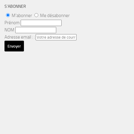
S’ABONNER
M'abonner
Me désabonner
Prénom
NOM
Adresse email : :