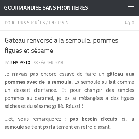
GOURMANDISE SANS FRONTIERES
Skip to content
DOUCEURS SUCRÉES
/
EN CUISINE
0
Gâteau renversé à la semoule, pommes,
figues et sésame
PAR
NADASTO
·
28 FÉVRIER 2018
Je n’avais pas encore essayé de faire un
gâteau aux
pommes avec de la semoule
. La semoule au lait comme
un dessert d’enfance. Et pour changer des simples
pommes au caramel, je les ai mélangées à des figues
sèches et du sésame grillé. Réussi !
…et, vous remarquerez :
pas besoin d’œufs
ici, la
semoule se tient parfaitement en refroidissant.