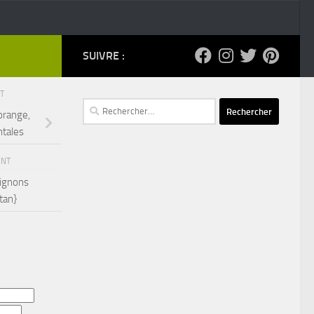
SUIVRE :
NT
Rechercher :
’orange,
ntales
ENT
oignons
tan}