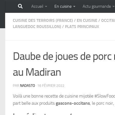
Accueil
En cuisine
Actu gourmande
Skip to content
GOURMANDISE SANS 
CUISINE DES TERROIRS (FRANCE)
/
EN CUISINE
/
OCCITA
LANGUEDOC ROUSSILLON)
/
PLATS PRINCIPAUX
Daube de joues de porc 
au Madiran
PAR
NADASTO
·
16 FÉVRIER 2022
Voilà une bonne recette de cuisine mijotée #SlowFood 
part belle aux produits
gascons-occitans
, le porc noi