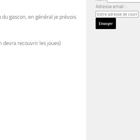
Adresse email : :
 du gascon, en général je prévois
in devra recouvrir les joues)