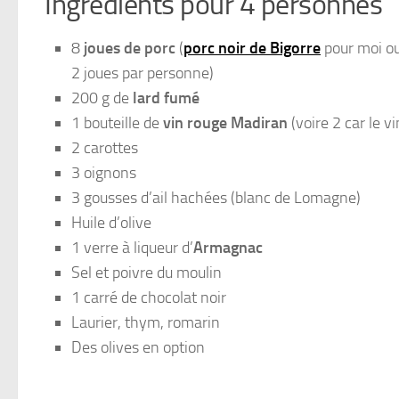
Ingrédients pour 4 personnes
8
joues de porc
(
porc noir de Bigorre
pour moi ou
2 joues par personne)
200 g de
lard fumé
1 bouteille de
vin rouge Madiran
(voire 2 car le v
2 carottes
3 oignons
3 gousses d’ail hachées (blanc de Lomagne)
Huile d’olive
1 verre à liqueur d’
Armagnac
Sel et poivre du moulin
1 carré de chocolat noir
Laurier, thym, romarin
Des olives en option