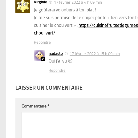
Virginie
17 février 2022 à 4 h 09 min
Je goûterai volontiers à ton plat !
Je me suis permise de te chiper photo + lien vers ton 
cuisiner le chou vert » :
https://cuisinefruitsetlegum
chou-vert/
Répondre
nadasto
17 février 2022 à 15 h 09 min
Oui j’ai vu 😉
Répondre
LAISSER UN COMMENTAIRE
Commentaire
*