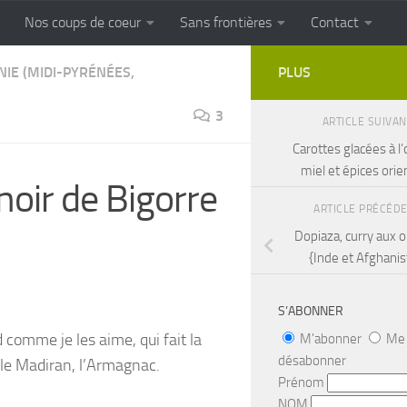
Nos coups de coeur
Sans frontières
Contact
FRONTIERES
Cuisine populaire des terroirs
NIE (MIDI-PYRÉNÉES,
PLUS
3
ARTICLE SUIVA
Carottes glacées à l
miel et épices orie
noir de Bigorre
ARTICLE PRÉCÉD
Dopiaza, curry aux 
{Inde et Afghanis
S’ABONNER
comme je les aime, qui fait la
M'abonner
Me
désabonner
r, le Madiran, l’Armagnac.
Prénom
NOM