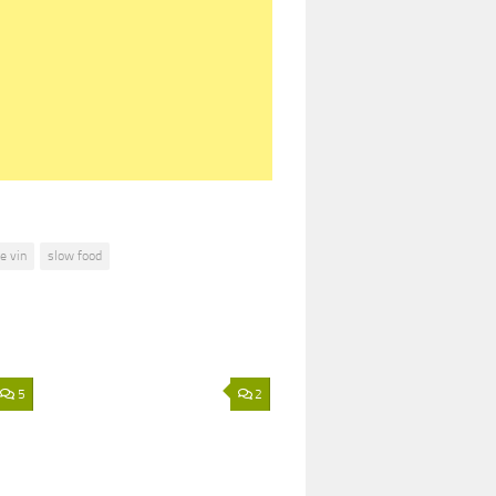
e vin
slow food
5
2