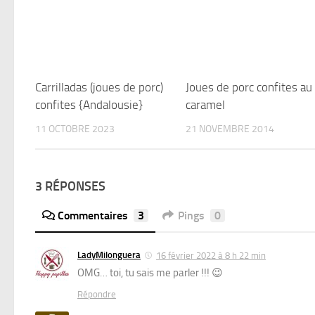
Carrilladas (joues de porc)
Joues de porc confites au
confites {Andalousie}
caramel
11 OCTOBRE 2023
21 NOVEMBRE 2014
3 RÉPONSES
Commentaires
3
Pings
0
LadyMilonguera
16 février 2022 à 8 h 22 min
OMG… toi, tu sais me parler !!! 😉
Répondre