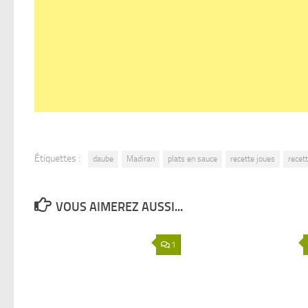
Étiquettes :
daube
Madiran
plats en sauce
recette joues
recett
VOUS AIMEREZ AUSSI...
1