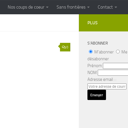
Nos coups de coeur
Sans frontières
Contact
FRONTIERES
Cuisine populaire des terroirs
PLUS
S’ABONNER
0
M'abonner
Me
désabonner
Prénom
NOM
Adresse email : :