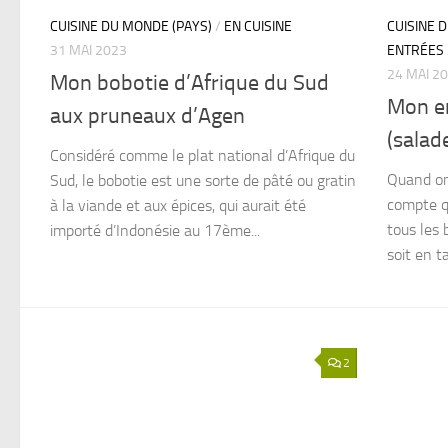
CUISINE DU MONDE (PAYS)
/
EN CUISINE
CUISINE 
31 MAI 2023
ENTRÉES
24 MAI 2
Mon bobotie d’Afrique du Sud
Mon en
aux pruneaux d’Agen
(salad
Considéré comme le plat national d’Afrique du
Quand on
Sud, le bobotie est une sorte de pâté ou gratin
compte qu
à la viande et aux épices, qui aurait été
tous les 
importé d’Indonésie au 17ème...
soit en ta
2