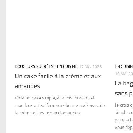
DOUCEURS SUCRÉES
/
EN CUISINE
17 MAI 2023
EN CUISI
10 MAI 2
Un cake facile à la crème et aux
La bag
amandes
sans p
Voilà un cake simple, à la fois fondant et
Je crois q
moelleux qui se fera sans beurre mais avec de
simple co
la crème et beaucoup d’amandes.
pain, la 
vous dépa