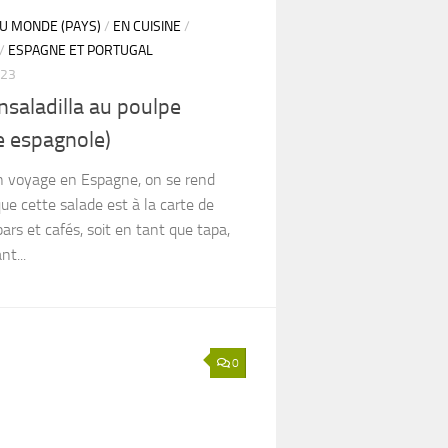
DU MONDE (PAYS)
/
EN CUISINE
/
/
ESPAGNE ET PORTUGAL
023
saladilla au poulpe
e espagnole)
 voyage en Espagne, on se rend
e cette salade est à la carte de
bars et cafés, soit en tant que tapa,
nt...
0