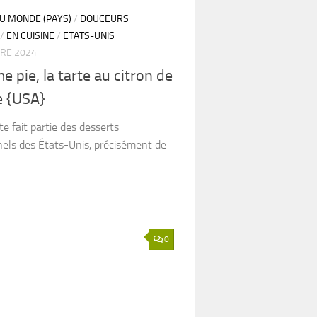
DU MONDE (PAYS)
/
DOUCEURS
/
EN CUISINE
/
ETATS-UNIS
RE 2024
e pie, la tarte au citron de
e {USA}
te fait partie des desserts
nels des États-Unis, précisément de
.
0