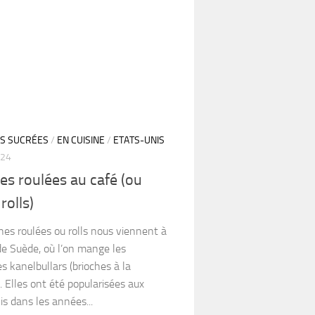
S SUCRÉES
/
EN CUISINE
/
ETATS-UNIS
024
es roulées au café (ou
rolls)
hes roulées ou rolls nous viennent à
 de Suède, où l’on mange les
es kanelbullars (brioches à la
. Elles ont été popularisées aux
s dans les années...