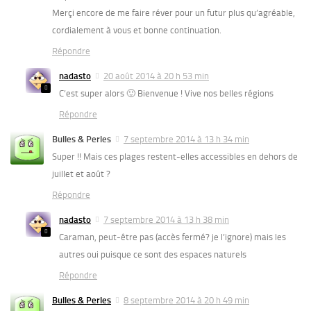
Merçi encore de me faire réver pour un futur plus qu’agréable,
cordialement à vous et bonne continuation.
Répondre
nadasto
20 août 2014 à 20 h 53 min
C’est super alors 🙂 Bienvenue ! Vive nos belles régions
Répondre
Bulles & Perles
7 septembre 2014 à 13 h 34 min
Super !! Mais ces plages restent-elles accessibles en dehors de
juillet et août ?
Répondre
nadasto
7 septembre 2014 à 13 h 38 min
Caraman, peut-être pas (accès fermé? je l’ignore) mais les
autres oui puisque ce sont des espaces naturels
Répondre
Bulles & Perles
8 septembre 2014 à 20 h 49 min