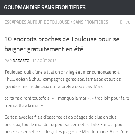
GOURMANDISE SANS FRONTIERES
Skip to content
ESCAPADES AUTOUR DE TOULOUSE
/
SANS FRONTIÈRES
70
10 endroits proches de Toulouse pour se
baigner gratuitement en été
PAR
NADASTO
·
13 AOÛT 2012
Toulouse
jouit d’une situation privilégiée :
mer et montagne
à
1h20,
océan
à 2h30, campagnes gersoises, tarnaises et autres
grands sites médiévaux ou naturels à deux pas. Mais
certains diront toutefois : « il manque la mer », « trop loin pour faire
trempette à la mer ».
Certes, avec les frais d’essence et de péages de plus en plus
onéreux, tout le monde ne peut se permettre l’aller-retour pour
poser sa serviette sur les jolies plages de Méditerranée. Alors l’été