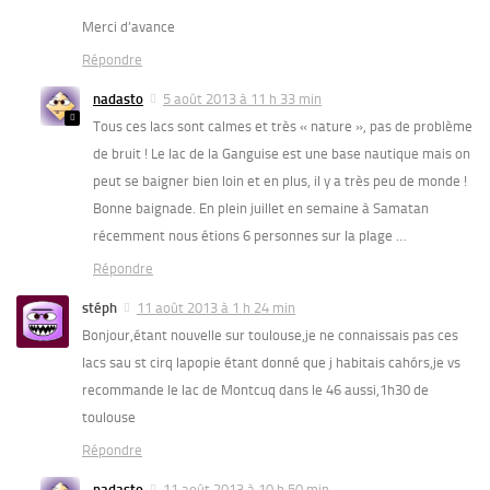
Merci d’avance
Répondre
nadasto
5 août 2013 à 11 h 33 min
Tous ces lacs sont calmes et très « nature », pas de problème
de bruit ! Le lac de la Ganguise est une base nautique mais on
peut se baigner bien loin et en plus, il y a très peu de monde !
Bonne baignade. En plein juillet en semaine à Samatan
récemment nous étions 6 personnes sur la plage …
Répondre
stéph
11 août 2013 à 1 h 24 min
Bonjour,étant nouvelle sur toulouse,je ne connaissais pas ces
lacs sau st cirq lapopie étant donné que j habitais cahórs,je vs
recommande le lac de Montcuq dans le 46 aussi,1h30 de
toulouse
Répondre
nadasto
11 août 2013 à 10 h 50 min