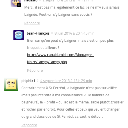
nadasto
2 septembre 2013 à 14 h 21 min
Merci, il est pas mal également ce lac. Je ne m’y suis jamais
baignée. Peut-on s’y baigner sans soucis ?
Répondre
Jean-François
8 juin 2014 à 20 h 45 min
Bien sur qu’on peut s’y baigner, mais c’est un peu plus
frisquet qu’ailleurs !
http://www.canaldumidi.com/Montagne-
Noire/Lampy/Lampy.php
Répondre
phiphi31
4 septembre 2013 à 13 h 29 min
Contrairement à St Ferréol, la baignade n’est pas surveillée
(mais pas interdite à ma connaissance vu le nombre de
baigneurs), le « profil » du lac est le même: sable plutôt grossier
et rocher par endroit. Pour celles et ceux qui veulent changer
du grand classique de St Ferréol, ca vaut le détour.
Répondre