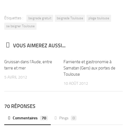
Étiquettes :
baignade gratuit
baignade Toulouse
plage toulouse
se baigner Toulouse
VOUS AIMEREZ AUSSI...
Gruissan dans l’Aude, entre
3
Farniente et gastronomie à
3
terre et mer
Samatan (Gers) aux portes de
Toulouse
5 AVRIL 2012
10 AOÛT 2012
70 RÉPONSES
Commentaires
70
Pings
0