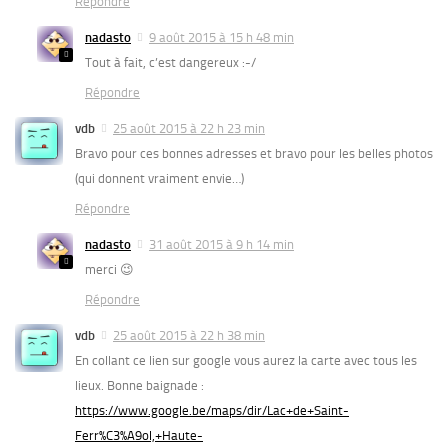
Répondre
nadasto
9 août 2015 à 15 h 48 min
Tout à fait, c’est dangereux :-/
Répondre
vdb
25 août 2015 à 22 h 23 min
Bravo pour ces bonnes adresses et bravo pour les belles photos
(qui donnent vraiment envie…)
Répondre
nadasto
31 août 2015 à 9 h 14 min
merci 😉
Répondre
vdb
25 août 2015 à 22 h 38 min
En collant ce lien sur google vous aurez la carte avec tous les
lieux. Bonne baignade :
https://www.google.be/maps/dir/Lac+de+Saint-
Ferr%C3%A9ol,+Haute-