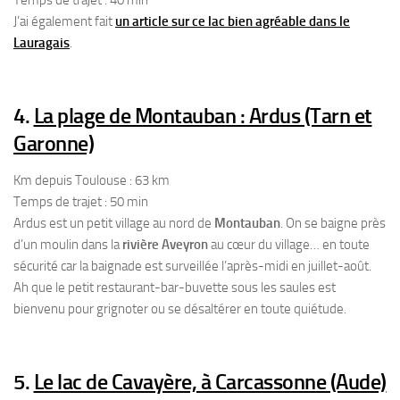
Temps de trajet : 40 min
J’ai également fait
un article sur ce lac bien agréable dans le
Lauragais
.
4.
La plage de Montauban : Ardus (Tarn et
Garonne)
Km depuis Toulouse : 63 km
Temps de trajet : 50 min
Ardus est un petit village au nord de
Montauban
. On se baigne près
d’un moulin dans la
rivière Aveyron
au cœur du village… en toute
sécurité car la baignade est surveillée l’après-midi en juillet-août.
Ah que le petit restaurant-bar-buvette sous les saules est
bienvenu pour grignoter ou se désaltérer en toute quiétude.
5.
Le lac de Cavayère, à Carcassonne (Aude)