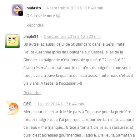
nadasto
4 septembre 2013 à 13 h 40 min
OK on se le note 🙂
Répondre
phiphi31
5 septembre 2013 à 10 h 21 min
Un autre lac aussi, celui de St Blancard dans le Gers limite
Haute-Garonne (près de Boulogne sur Gesse), le lac de la
Gimone. La baignade n’est possible que côté 32, le côté 31
étant réservé aux bateaux. Je ne m’y suis baigné qu’une seule
fois, j’avais trouve la qualité de l’eau assez limite mais c’était il
y a 3 ans. A tester à l’occasion ;-)!
Répondre
CléÔ
1 juillet 2014 à 17 h 44 min
Merci pour ce bel article ! Je pars à Toulouse pour la première
fois, et malgré tout, j’ai peur que la « journée farniente au bord
de l’eau » me manque… Grâce à ton article, je suis rassurée. Et
puis, c’est adresses gourmandes : j’adore. D’ailleurs, Samatan a