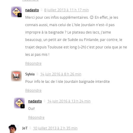
nadasto
8 juillet 2013 à 11 h 17 min
Merci pour ces infos supplémentaires. 😉 En effet, je les
connais aussi, mais celui de L’Isle Jourdain n’est-il pas
impropre à la baignade ? Le plateau des lacs, j’aime
beaucoup, un petit air de Suède ou Finlande; par contre, le
trajet depuis Toulouse est long (>2h) c’est pour cela que je ne
les ai pas mis !
Répondre
Sylvia
14 juin 2016 à 8 h 26 min
Pour info le lac de l isle Jourdain baignade interdite
Répondre
nadasto
14 juin 2016 à 13 h 24 min
Oui!
Répondre
JeT
10 juillet 2013 à 2 h 35 min