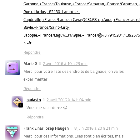
Garonne,+France/Toulouse,+France/Samatan,+France/Caraman,+
Rue+d'Ardus,+82130+Lamothe-
Capdeville,+France/Lac+de+Cavay%C3%A8re,+Aude,+France/Lac+d
Bayle,+France/Saint-Cirq-
Lapopie,+France/Lagu%C3%A9pie,+France/@43.7915281,1.39257
hl=fr
Répondre
Marie G
2 avril 2016 à 10 h 23 min
Merci pour votre liste des endroits de baignade, on va les
expérimenter !
Répondre
nadasto
2 avril 2016 à 14 h 04 min
Vous me raconterez 😉
Répondre
Frank Einar Josep Haugen
8 juin 2016 à 20 h 21 min
Merci pour ces informations. Elles sont bien écrites, mais