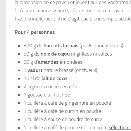
la dimension de ce pays!) et jouent sur des variantes d
! A ma connaissance, faire un korma avec de
traditionnellement, il ne s’agit que d’une simple adap
Pour 4 personnes
500 g de
haricots tarbais
(poids haricots secs)
50 g de
noix de cajou
ni grillées ni salées
50 g d’
amandes
émondées
1
yaourt
nature brassé (onctueux)
10 cl de
lait de coco
2 oignons coupés en dés
1 gousse d’ail hachée
1 cuillère à café de gingembre en poudre
1 cuillère à café de cumin en poudre
1 cuillère à soupe de poudre de curry
1 cuillère à café de poudre de curcuma (
sélection 