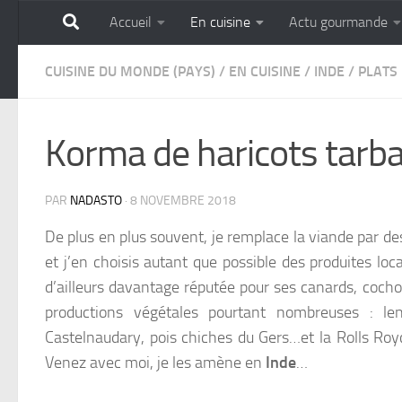
Accueil
En cuisine
Actu gourmande
Skip to content
GOURMANDISE SANS 
CUISINE DU MONDE (PAYS)
/
EN CUISINE
/
INDE
/
PLATS
Korma de haricots tarba
PAR
NADASTO
·
8 NOVEMBRE 2018
De plus en plus souvent, je remplace la viande par d
et j’en choisis autant que possible des produites l
d’ailleurs davantage réputée pour ses
canards, cocho
productions végétales pourtant nombreuses : lent
Castelnaudary, pois chiches du Gers…et la Rolls Royc
Venez avec moi, je les amène en
Inde
…