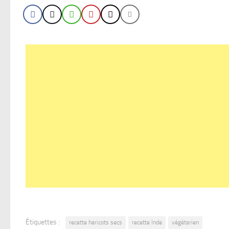
Étiquettes :
recette haricots secs
recette Inde
végétarien