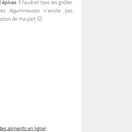
’
épices
. Il faudrait tous les goûter
s légumineuses n’existe pas
tation de ma part 🙂
des aliments en ligne
)