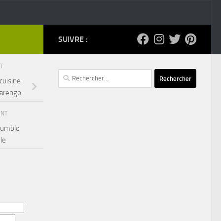
SUIVRE :
NT
Rechercher :
cuisine
Marengo
ENT
crumble
le