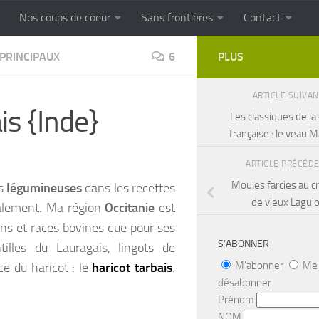
Nos coups de coeur
Sans frontières
Contact
FRONTIERES
Cuisine populaire des terroirs
 PRINCIPAUX
6
PLUS
ARTICLE SUIVA
is {Inde}
Les classiques de la 
française : le veau 
ARTICLE PRÉCÉD
Moules farcies au 
es
légumineuses
dans les recettes
de vieux Laguio
ocalement. Ma région
Occitanie
est
ns et races bovines que pour ses
S’ABONNER
illes du Lauragais, lingots de
M'abonner
Me
e du haricot : le
haricot tarbais
.
désabonner
Prénom
NOM