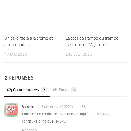
Un cake facile à la crème et
La coca de trampó ou trempo,
aux amandes
classique de Majorque
17 MAI 2023
2 JUILLET 2025
2 RÉPONSES
Commentaires
2
Pings
0
Guldner
7 décembre 2022 à 11 h 36 min
Combien de confiture , car dans les ingrédients pas de
confituRe d’indiqué? MERCI
Répondre