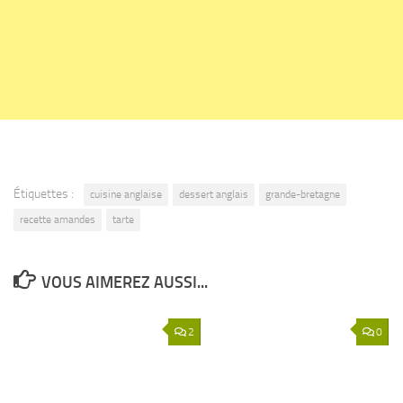
Étiquettes :
cuisine anglaise
dessert anglais
grande-bretagne
recette amandes
tarte
VOUS AIMEREZ AUSSI...
2
0