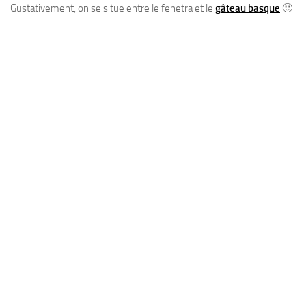
Gustativement, on se situe entre le fenetra et le
gâteau basque
🙂