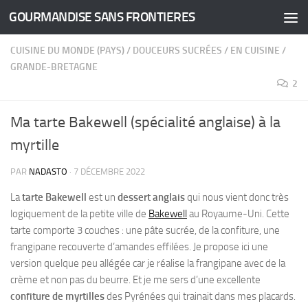
GOURMANDISE SANS FRONTIERES
Skip to content
CUISINE DU MONDE (PAYS)
/
DOUCEURS SUCRÉES
/
EN CUISINE
/
GRANDE-BRETAGNE
2
Ma tarte Bakewell (spécialité anglaise) à la
myrtille
PAR
NADASTO
·
7 DÉCEMBRE 2022
La
tarte Bakewell
est un
dessert anglais
qui nous vient donc très
logiquement de la petite ville de
Bakewell
au Royaume-Uni. Cette
tarte comporte 3 couches : une pâte sucrée, de la confiture, une
frangipane recouverte d’amandes effilées. Je propose ici une
version quelque peu allégée car je réalise la frangipane avec de la
crème et non pas du beurre. Et je me sers d’une excellente
confiture de myrtilles
des Pyrénées qui trainait dans mes placards.