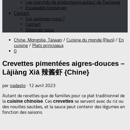
Les marchés de producteurs autour de Toulouse
Escapades lointaines
Contact
Qui sommes-nous ?
Contact
Abonnez-vous
Chine, Mongolie, Taïwan
/
Cuisine du monde (Pays)
/
En
cuisine
/
Plats principaux
0
Crevettes pimentées aigres-douces –
Làjiàng Xiā 辣酱虾 {Chine}
par
nadasto
·
12 avril 2023
Autant de recettes que de familles pour ce plat traditionnel de
la
. Ces
se servent avec du riz ou
cuisine chinoise
crevettes
des nouilles sautées, et la sauce peut contenir des légumes en
fonction des saisons.