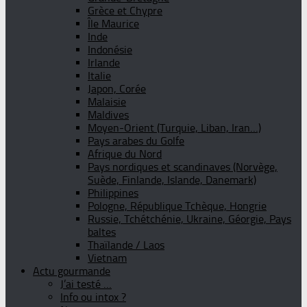
Grèce et Chypre
Île Maurice
Inde
Indonésie
Irlande
Italie
Japon, Corée
Malaisie
Maldives
Moyen-Orient (Turquie, Liban, Iran…)
Pays arabes du Golfe
Afrique du Nord
Pays nordiques et scandinaves (Norvège,
Suède, Finlande, Islande, Danemark)
Philippines
Pologne, République Tchèque, Hongrie
Russie, Tchétchénie, Ukraine, Géorgie, Pays
baltes
Thaïlande / Laos
Vietnam
Actu gourmande
J’ai testé …
Info ou intox ?