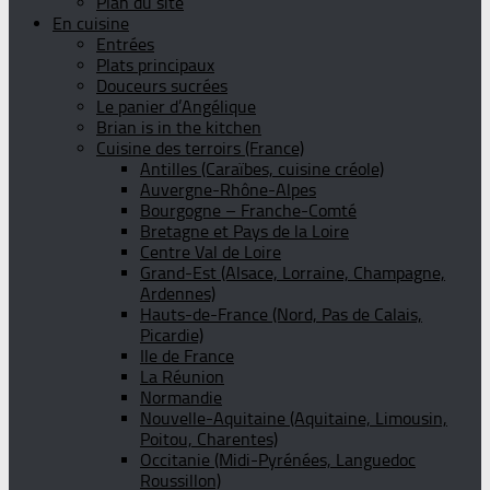
Plan du site
En cuisine
Entrées
Plats principaux
Douceurs sucrées
Le panier d’Angélique
Brian is in the kitchen
Cuisine des terroirs (France)
Antilles (Caraïbes, cuisine créole)
Auvergne-Rhône-Alpes
Bourgogne – Franche-Comté
Bretagne et Pays de la Loire
Centre Val de Loire
Grand-Est (Alsace, Lorraine, Champagne,
Ardennes)
Hauts-de-France (Nord, Pas de Calais,
Picardie)
Ile de France
La Réunion
Normandie
Nouvelle-Aquitaine (Aquitaine, Limousin,
Poitou, Charentes)
Occitanie (Midi-Pyrénées, Languedoc
Roussillon)