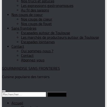
Nos trucs et astuces
Les expressions gastronomiques
Au fil des saisons
Nos coups de coeur
Nos coups de coeur
Nos coups de fouet
Sans frontières
Escapades autour de Toulouse
Les marchés de producteurs autour de Toulouse
Escapades lointaines
Contact
Qui sommes-nous ?
Contact
Abonnez-vous
GOURMANDISE SANS FRONTIERES
Cuisine populaire des terroirs
Rechercher :
Accueil