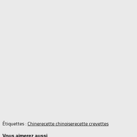
Étiquettes :
Chine
recette chinoise
recette crevettes
Vous aimerez aussi...