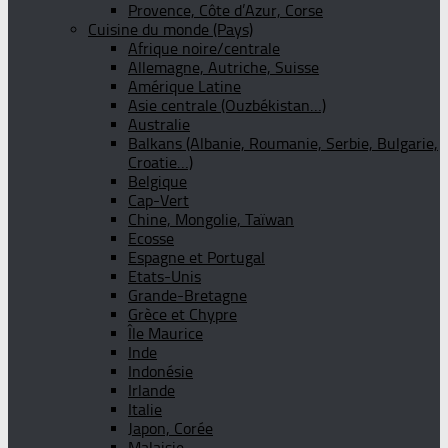
Provence, Côte d’Azur, Corse
Cuisine du monde (Pays)
Afrique noire/centrale
Allemagne, Autriche, Suisse
Amérique Latine
Asie centrale (Ouzbékistan…)
Australie
Balkans (Albanie, Roumanie, Serbie, Bulgarie,
Croatie…)
Belgique
Cap-Vert
Chine, Mongolie, Taïwan
Ecosse
Espagne et Portugal
Etats-Unis
Grande-Bretagne
Grèce et Chypre
Île Maurice
Inde
Indonésie
Irlande
Italie
Japon, Corée
Malaisie