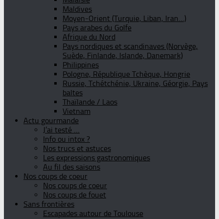
Maldives
Moyen-Orient (Turquie, Liban, Iran…)
Pays arabes du Golfe
Afrique du Nord
Pays nordiques et scandinaves (Norvège,
Suède, Finlande, Islande, Danemark)
Philippines
Pologne, République Tchèque, Hongrie
Russie, Tchétchénie, Ukraine, Géorgie, Pays
baltes
Thaïlande / Laos
Vietnam
Actu gourmande
J’ai testé …
Info ou intox ?
Nos trucs et astuces
Les expressions gastronomiques
Au fil des saisons
Nos coups de coeur
Nos coups de coeur
Nos coups de fouet
Sans frontières
Escapades autour de Toulouse