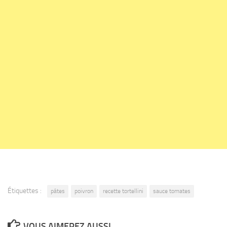
Étiquettes :
pâtes
poivron
recette tortellini
sauce tomates
VOUS AIMEREZ AUSSI...