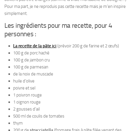
Pour ma part, je ne reproduis pas cette recette mais je m’en inspire
simplement.
Les ingrédients pour ma recette, pour 4
personnes :
La recette de la pâte ici
(prévoir 200 g de farine et 2 œufs)
100 g de porc haché
100 g de jambon cru
100 g de parmesan
de la noix de muscade
huile d’olive
poivre et sel
1 poivron rouge
1 oignon rouge
2 gousses d’ail
500 ml de coulis de tomates
thym
200 g de
stracciatella
(fromage frais à pâte filée venant des