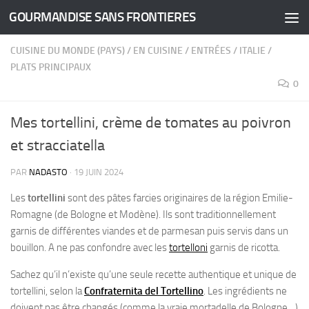
GOURMANDISE SANS FRONTIERES
Skip to content
CUISINE DU MONDE (PAYS)
/
EN CUISINE
/
ENTRÉES
/
ITALIE
/
PLATS PRINCIPAUX
0
Mes tortellini, crème de tomates au poivron
et stracciatella
PAR
NADASTO
·
19 JUIN 2024
Les
tortellini
sont des pâtes farcies originaires de la région Emilie-
Romagne (de Bologne et Modène). Ils sont traditionnellement
garnis de différentes viandes et de parmesan puis servis dans un
bouillon. A ne pas confondre avec les
tortelloni
garnis de ricotta.
Sachez qu’il n’existe qu’une seule recette authentique et unique de
tortellini, selon la
Confraternita del Tortellino
. Les ingrédients ne
doivent pas être changés (comme la vraie mortadelle de Bologne…)