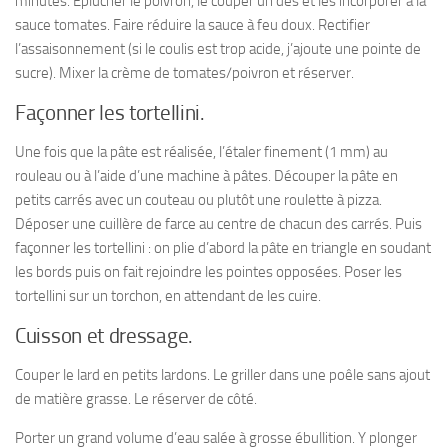
minutes. Éplucher le poivron, le couper un dés et les incorporer à la
sauce tomates. Faire réduire la sauce à feu doux. Rectifier
l’assaisonnement (si le coulis est trop acide, j’ajoute une pointe de
sucre). Mixer la crème de tomates/poivron et réserver.
Façonner les tortellini.
Une fois que la pâte est réalisée, l’étaler finement (1 mm) au
rouleau ou à l’aide d’une machine à pâtes. Découper la pâte en
petits carrés
avec un couteau ou plutôt une roulette à pizza.
Déposer une cuillère de farce au centre de chacun des carrés. Puis
façonner les tortellini : on plie d’abord la pâte en triangle en soudant
les bords puis on fait rejoindre les pointes opposées. Poser les
tortellini sur un torchon, en attendant de les cuire.
Cuisson et dressage.
Couper le lard en petits lardons. Le griller dans une poêle sans ajout
de matière grasse. Le réserver de côté.
Porter un grand volume d’eau salée à grosse ébullition. Y plonger